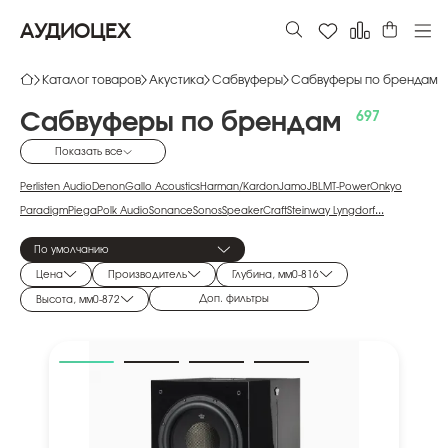
АУДИОЦЕХ
Каталог товаров
Акустика
Сабвуферы
Сабвуферы по брендам
Сабвуферы
по
брендам
Показать все
Perlisten Audio
Denon
Gallo Acoustics
Harman/Kardon
Jamo
JBL
MT-Power
Onkyo
Paradigm
Piega
Polk Audio
Sonance
Sonos
SpeakerCraft
Steinway Lyngdorf
...
Acoustic Energy
ASCENDO
Audio Physic
AUDIO PRO
AVC
AVCLINK
Bluesound
По умолчанию
Bowers & Wilkins
Cabasse
CANTON
Dali
Davis Acoustics
DLS
Dynaudio
Edifier
Elipson
Цена
Производитель
Глубина, мм
0
-
816
ELTAX
Emotiva
Episode
FOCAL
Gold Note
HECO
Indiana Line
Kanto Audio
KEF
Klipsch
Krix
Доп. фильтры
Высота, мм
0
-
872
Lithe Audio
M&K Sound
Magnat
Martin Logan
Mission
Monitor Audio
MOREL
NewTec
PSB
Q Acoustics
Radiotehnika
REL
Ruark Audio
Sonus Faber
SVS
System Audio
ToneWinner
TruAudio
Uandksound
Velodyne
VINCENT
VSSL
Wharfedale
PREMIERA
Tone Winner