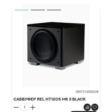
0857316005638
Сабвуфер REL HT1205 MK II Black