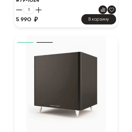
#79-1024
₽
5 990
В корзину