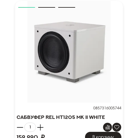
0857316005744
Сабвуфер REL HT1205 MK II White
₽
159 990
В корзину