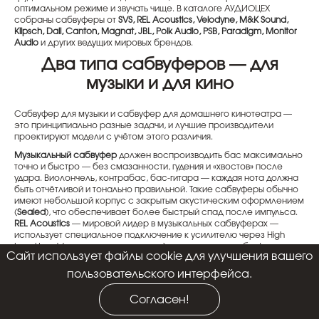
оптимальном режиме и звучать чище. В каталоге АУДИОЦЕХ
собраны сабвуферы от
SVS, REL Acoustics, Velodyne, M&K Sound,
Klipsch, Dali, Canton, Magnat, JBL, Polk Audio, PSB, Paradigm, Monitor
Audio
и других ведущих мировых брендов.
Два типа сабвуферов — для
музыки и для кино
Сабвуфер для музыки и сабвуфер для домашнего кинотеатра —
это принципиально разные задачи, и лучшие производители
проектируют модели с учётом этого различия.
Музыкальный сабвуфер
должен воспроизводить бас максимально
точно и быстро — без смазанности, гудения и «хвостов» после
удара. Виолончель, контрабас, бас-гитара — каждая нота должна
быть отчётливой и тонально правильной. Такие сабвуферы обычно
имеют небольшой корпус с закрытым акустическим оформлением
(
Sealed
), что обеспечивает более быстрый спад после импульса.
REL Acoustics
— мировой лидер в музыкальных сабвуферах —
использует специальное подключение к усилителю через High
Level Input (от акустических клемм), что позволяет сабвуферу
Cайт использует файлы cookie для улучшения вашего
«слышать» характер звука основной системы и подстраиваться
под него.
пользовательского интерфейса.
Кинотеатральный сабвуфер
должен воспроизводить максимально
Согласен!
низкие частоты с максимально высоким уровнем звукового
давления — для передачи взрывов, ударов и низкочастотных