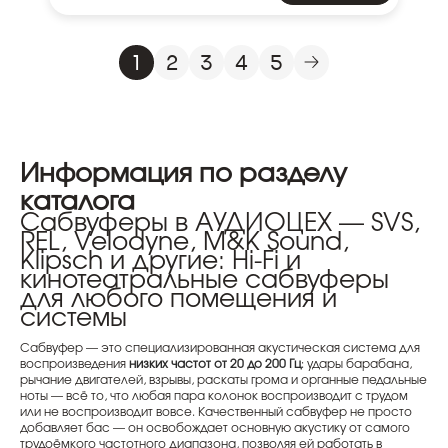
1
2
3
4
5
Информация по разделу
каталога
Сабвуферы в АУДИОЦЕХ — SVS,
REL, Velodyne, M&K Sound,
Klipsch и другие: Hi-Fi и
кинотеатральные сабвуферы
для любого помещения и
системы
Сабвуфер — это специализированная акустическая система для
воспроизведения
низких частот от 20 до 200 Гц
: удары барабана,
рычание двигателей, взрывы, раскаты грома и органные педальные
ноты — всё то, что любая пара колонок воспроизводит с трудом
или не воспроизводит вовсе. Качественный сабвуфер не просто
добавляет бас — он освобождает основную акустику от самого
трудоёмкого частотного диапазона, позволяя ей работать в