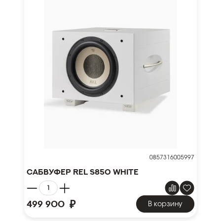
0857316005997
Сабвуфер REL S850 White
₽
499 900
В корзину