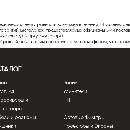
технической неисправности возможен в течении 14 календарны
 гарантийных талонах, предоставляемых официальными постав
ляется с даты продажи товара.
обращайтесь к нашим специалистам по телефонам, указанны
АТАЛОГ
ции
Винил
устика
Усилители
-ресиверы и
Hi-Fi
оцессоры
бели и разъемы
Сетевые Фильтры
ушники
Проекторы и Экраны