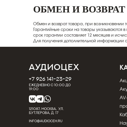
ОБМЕН И ВОЗВРАТ
Обмен и возврат товара, при возникновении 
Гарантийные сроки на товары указываются в
срок гарантии составляет 12 месяцев и исчис
Для получения дополнительной информации 
К
+7 926 141-23-29
Ак
Ежедневно с 10:00 до
Ак
19:00
AV
пр
121087, МОСКВА, УЛ.
БУТЛЕРОВА, Д. 17
Ка
INFO@AUDIOCEH.RU
На