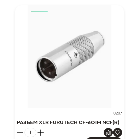
F0207
Разъем XLR FURUTECH CF-601M NCF(R)