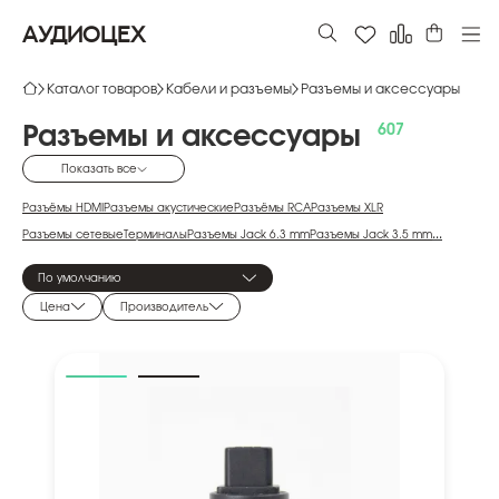
АУДИОЦЕХ
Каталог товаров
Кабели и разъемы
Разъемы и аксессуары
Разъемы
и
аксессуары
Показать все
Разъёмы HDMI
Разъемы акустические
Разъёмы RCA
Разъемы XLR
Разъемы сетевые
Терминалы
Разъемы Jack 6.3 mm
Разъемы Jack 3.5 mm
...
Силовые разъемы Powercon
Антенные разъёмы HDTV
Разъёмы DIN
По умолчанию
Разъемы RJ45
Разъемы Mini XLR
Переходники
Инструменты
Цена
Производитель