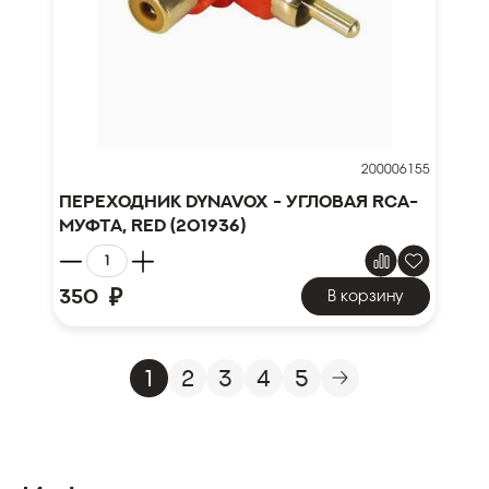
200006155
Переходник DYNAVOX - УГЛОВАЯ RCA-
МУФТА, RED (201936)
₽
350
В корзину
1
2
3
4
5