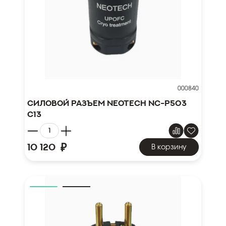
000840
Силовой разъем NEOTECH NC-P503
C13
₽
10 120
В корзину