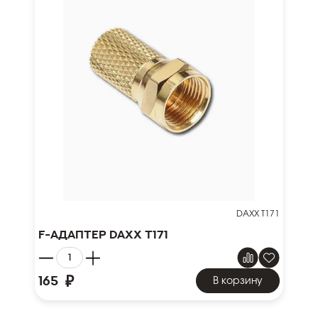
DAXX T171
F-адаптер DAXX T171
₽
165
В корзину