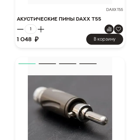
DAXX T55
Акустические Пины DAXX T55
₽
1 048
В корзину