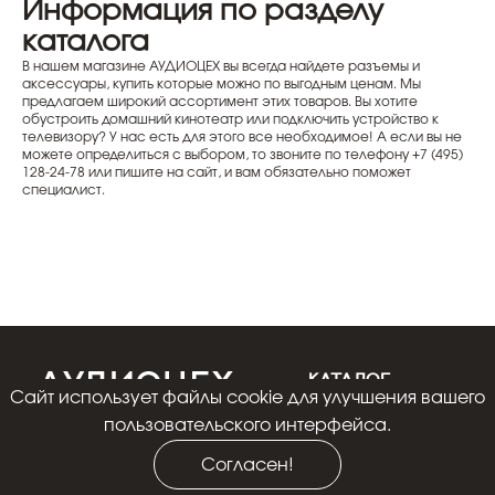
Информация по разделу
каталога
В нашем магазине АУДИОЦЕХ вы всегда найдете разъемы и
аксессуары, купить которые можно по выгодным ценам. Мы
предлагаем широкий ассортимент этих товаров. Вы хотите
обустроить домашний кинотеатр или подключить устройство к
телевизору? У нас есть для этого все необходимое! А если вы не
можете определиться с выбором, то звоните по телефону +7 (495)
128-24-78 или пишите на сайт, и вам обязательно поможет
специалист.
КАТАЛОГ
Cайт использует файлы cookie для улучшения вашего
Акции
пользовательского интерфейса.
+7 926 141-23-29
Винил
Ежедневно с 10:00 до
Согласен!
19:00
Акустика