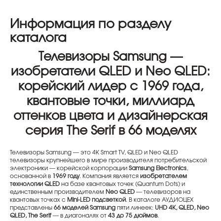
Информация по разделу
каталога
Телевизоры Samsung —
изобретатели QLED и Neo QLED:
корейский лидер с 1969 года,
квантовые точки, миллиард
оттенков цвета и дизайнерская
серия The Serif в 66 моделях
Телевизоры Samsung — это 4K Smart TV, QLED и Neo QLED
телевизоры крупнейшего в мире производителя потребительской
электроники — корейской корпорации
Samsung Electronics
,
основанной в
1969 году
. Компания является
изобретателем
технологии QLED
на базе квантовых точек (Quantum Dots) и
единственным производителем
Neo QLED
— телевизоров на
квантовых точках с
Mini-LED подсветкой
. В каталоге АУДИОЦЕХ
представлены
66 моделей Samsung
пяти линеек:
UHD 4K, QLED, Neo
QLED, The Serif
— в диагоналях от
43 до 75 дюймов
.