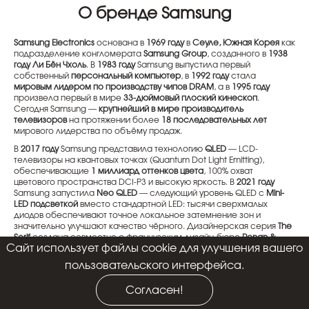
О бренде Samsung
Samsung Electronics
основана в
1969 году
в
Сеуле, Южная Корея
как
подразделение конгломерата
Samsung Group
, созданного в
1938
году
Ли Бён Чхоль
. В
1983 году
Samsung выпустила первый
собственный
персональный компьютер
, в
1992 году
стала
мировым лидером по производству чипов DRAM
, а в
1995 году
произвела первый в мире
33-дюймовый плоский кинескоп
.
Сегодня Samsung —
крупнейший в мире производитель
телевизоров
на протяжении более
18 последовательных лет
мирового лидерства по объёму продаж.
В
2017 году
Samsung представила технологию
QLED
— LCD-
телевизоры на квантовых точках (Quantum Dot Light Emitting),
обеспечивающие
1 миллиард оттенков цвета
, 100% охват
цветового пространства DCI-P3 и высокую яркость. В
2021 году
Samsung запустила
Neo QLED
— следующий уровень QLED с
Mini-
LED подсветкой
вместо стандартной LED: тысячи сверхмалых
диодов обеспечивают точное локальное затемнение зон и
значительно улучшают качество чёрного. Дизайнерская серия
The
Serif
создана совместно с французским дизайн-бюро
Ronan &
Cайт использует файлы cookie для улучшения вашего
Erwan Bouroullec
и удостоена наград
Red Dot Award
и
iF Design
Award
.
пользовательского интерфейса.
Главная фишка Samsung
в линейке телевизоров —
технология
Quantum Dot (QLED)
и процессор
Quantum Processor 4K
с
Согласен!
нейронным алгоритмом апскейлинга любого контента до 4K.