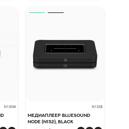
N130W
N132B
nd
Медиаплеер Bluesound
NODE (N132), black