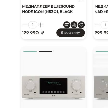
Медиаплеер Bluesound
Медиа
NODE Icon (N530), black
NAD M
₽
129 990
299 9
В корзину