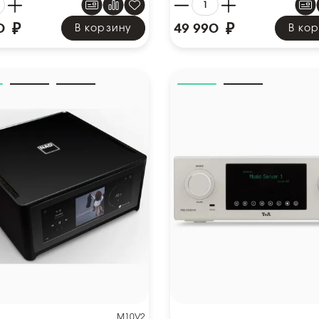
₽
₽
0
49 990
В корзину
В ко
M10V2