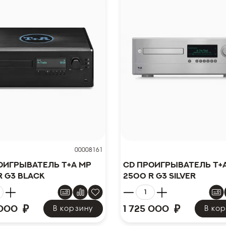
00008161
оигрыватель T+A MP
CD проигрыватель T+
R G3 Black
2500 R G3 Silver
₽
₽
 000
1 725 000
В корзину
В ко