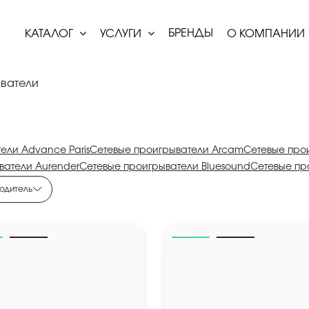
БРЕНДЫ
КАТАЛОГ
УСЛУГИ
О КОМПАНИИ
ватели
ели Advance Paris
Сетевые проигрыватели Arcam
Сетевые про
ватели Aurender
Сетевые проигрыватели Bluesound
Сетевые про
тели Gold Note
Сетевые проигрыватели Kalista
Сетевые проигр
одитель
ватели Marantz
Сетевые проигрыватели Matrix Audio
Сетевые п
оигрыватели Moon by Simaudio
Сетевые проигрыватели NAD
Се
ватели Onkyo
Сетевые проигрыватели OPPO
Сетевые проигрыв
тели RAKOSO
Сетевые проигрыватели Rotel
Сетевые проигрыват
и Think Digital Audio
Сетевые проигрыватели ToneWinner
Сете