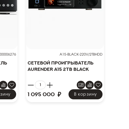
00006276
A15-BLACK-220V/2TBHDD
ель
Сетевой проигрыватель
Aurender A15 2TB Black
₽
1 095 000
рзину
В корзину