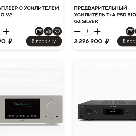
плеер с усилителем
Предварительный
10 V2
усилитель T+A PSD 31
G3 Silver
₽
₽
90
2 296 900
В корзину
В ко