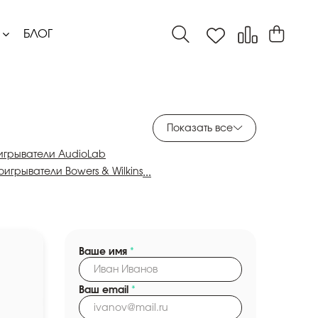
БЛОГ
Показать все
игрыватели AudioLab
игрыватели Bowers & Wilkins
...
ыватели Keces
Сетевые проигрыватели Leak
роигрыватели Metronome
тевые проигрыватели Naim
атели Paradigm
Сетевые проигрыватели Primare
Ваше имя
*
ели Sonos
Сетевые проигрыватели T+A
вые проигрыватели VSSL
Ваш email
*