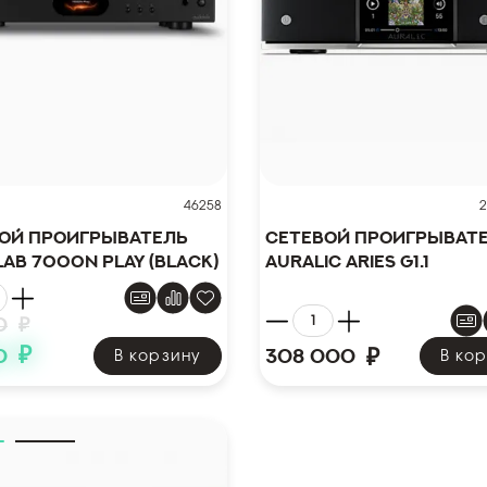
46258
2
ой проигрыватель
Сетевой проигрыват
Lab 7000N Play (Black)
AURALiC ARIES G1.1
0
₽
₽
₽
0
308 000
В корзину
В ко