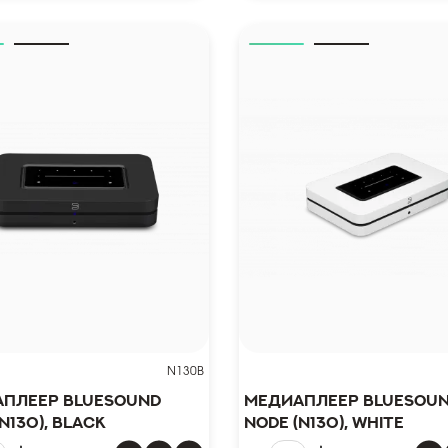
N130B
плеер Bluesound
Медиаплеер Bluesou
N130), black
NODE (N130), white