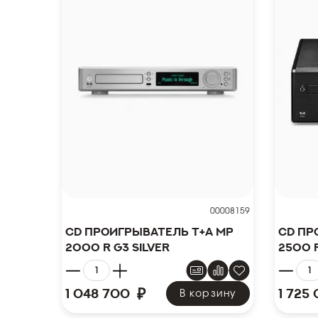
00008159
CD проигрыватель T+A MP
CD пр
2000 R G3 Silver
2500 
₽
1 048 700
1 725
В корзину