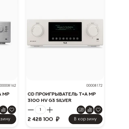
00008162
00008172
A MP
CD проигрыватель T+A MP
3100 HV G3 Silver
₽
2 428 100
рзину
В корзину