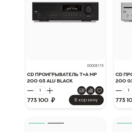
00008175
CD проигрыватель T+A MP
CD пр
200 G3 Alu black
200 G3
₽
773 100
773 1
В корзину