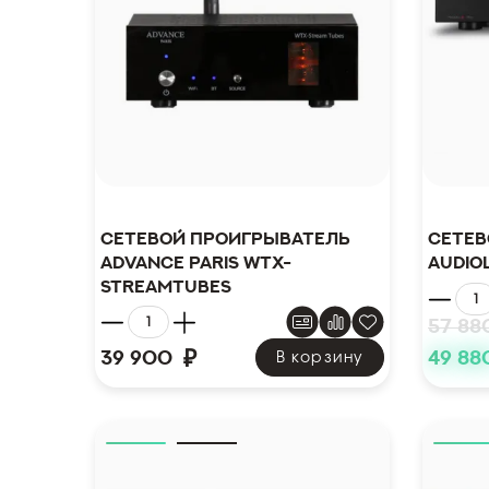
Сетевой проигрыватель
Сетев
Advance Paris WTX-
Audio
STREAMTUBES
57 88
₽
39 900
49 88
В корзину