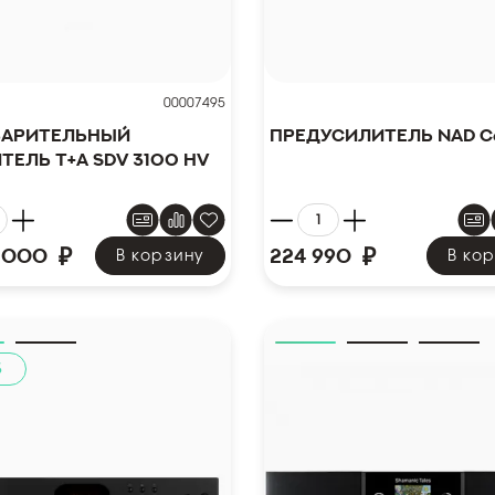
00007495
варительный
Предусилитель NAD C
тель T+A SDV 3100 HV
₽
₽
 000
224 990
В корзину
В ко
%