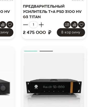
Предварительный
00 HV
усилитель T+A PSD 3100 HV
G3 Titan
₽
2 475 000
рзину
В корзину