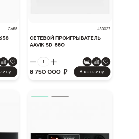
C658
430027
658
Сетевой проигрыватель
Aavik SD-880
₽
8 750 000
рзину
В корзину