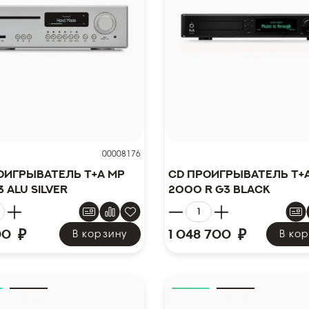
00008176
оигрыватель T+A MP
CD проигрыватель T+
 Alu silver
2000 R G3 Black
₽
₽
00
1 048 700
В корзину
В ко