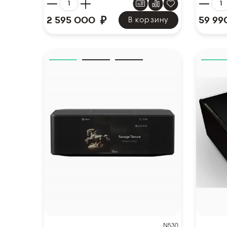
₽
2 595 000
59 99
В корзину
N530