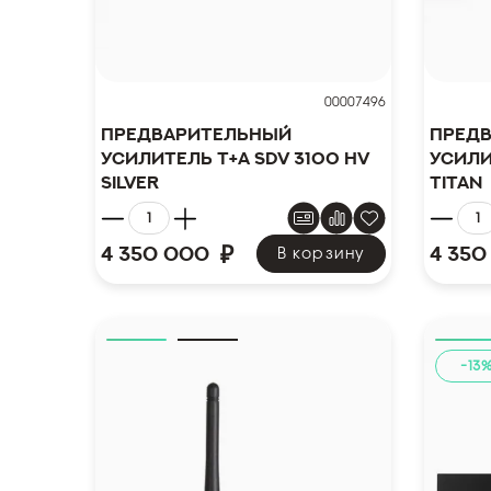
00007496
Предварительный
Пред
усилитель T+A SDV 3100 HV
усили
Silver
Titan
₽
4 350 000
4 350
В корзину
-13