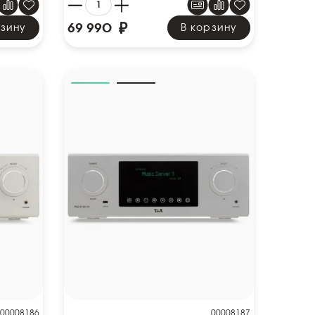
₽
69 990
рзину
В корзину
00008186
00008187