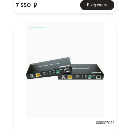
₽
7 350
В корзину
005007044