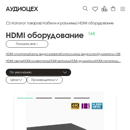
АУДИОЦЕХ
Каталог товаров
Кабели и разъемы
HDMI оборудование
HDMI
оборудование
Показать все
HDMI сплиттеры
Карты видеозахвата
Контроллеры видеостен
Удлинители USB
HDMI свитчи
HDMI конвертеры
HDMI матрицы
HDMI удлинители
HDMI репитеры
...
Устройства диагностики HDMI
HDMI адаптеры
По умолчанию
Цена
Производитель