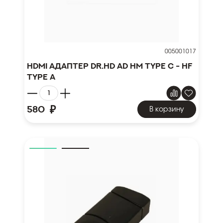
005001017
HDMI адаптер Dr.HD AD HM type C - HF
type A
₽
580
В корзину