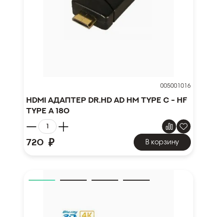
005001016
HDMI адаптер Dr.HD AD HM type C - HF
type A 180
₽
720
В корзину