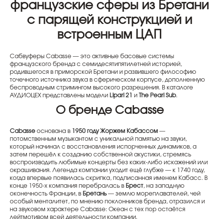
французские сферы из Бретани
с парящей конструкцией и
встроенным ЦАП
Сабвуферы Cabasse — это активные басовые системы
французского бренда с семидесятипятилетней историей,
родившегося в приморской Бретани и развившего философию
точечного источника звука в сферическом корпусе, дополненную
беспроводным стримингом высокого разрешения. В каталоге
АУДИОЦЕХ представлены модели
Lipari 21
и
The Pearl Sub
.
О бренде Cabasse
Cabasse
основана в
1950 году
Жоржем Кабассом
—
потомственным музыкантом с уникальной памятью на звуки,
который начинал с восстановления испорченных динамиков, а
затем перешёл к созданию собственной акустики, стремясь
воспроизводить любимые концерты без каких-либо искажений или
окрашивания. Легенда компании уходит ещё глубже — к 1740 году,
когда впервые появилась скрипка, подписанная именем Кабасс. В
конце 1950-х компания перебралась в
Брест
, на западную
оконечность Франции, в
Бретань
— землю мореплавателей, чей
особый менталитет, по мнению поклонников бренда, отразился и
на звуковом характере Cabasse: Океан с тех пор остаётся
лейтмотивом всей деятельности компании.