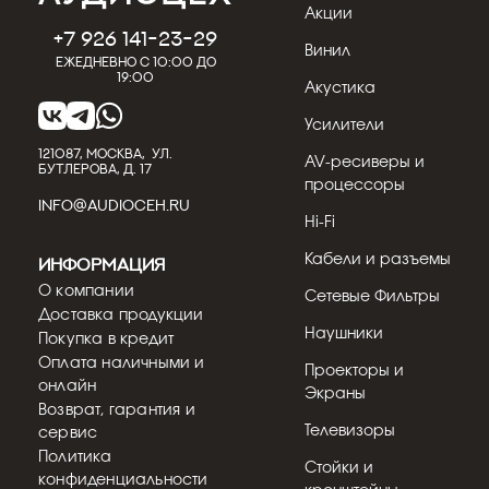
Акции
31.07.2026
Кострицын Евгений
+7 926 141-23-29
Винил
Обзор сабвуфера REL T/9x: пик
Ежедневно с 10:00 до
возможностей серии T/x
19:00
Акустика
REL T/9x — это пик того, на что способна
Усилители
серия T/x британского бренда. Если для
кинотеатра или музык...
121087, МОСКВА, УЛ.
AV-ресиверы и
БУТЛЕРОВА, Д. 17
процессоры
Подробнее
INFO@AUDIOCEH.RU
Hi-Fi
Кабели и разъемы
Информация
О компании
Сетевые Фильтры
Доставка продукции
Наушники
Покупка в кредит
Оплата наличными и
Проекторы и
онлайн
Экраны
Возврат, гарантия и
Телевизоры
сервис
Политика
Стойки и
конфиденциальности