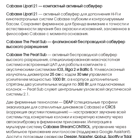
Cabasse Lipari 21 — компактный активный сабвуфер
Cabasse Lipari 21
— активный сабвуфер для дополнения Hi-Fi и
кинотеатральных систем Cabasse глубоким и контролируемым
басом. Сохраняет фирменное для бренда внимание к точности и
естественности звучания без окраски и искажений, заложенное в
философию Cabasse с момента основания.
Cabasse The Pearl Sub — флагманский беспроводной сабвуфер
высокого разрешения
Cabasse The Pearl Sub
— активный беспроводной сабвуфер
высокого разрешения, специализированная низкочастотная
система и встроенный ЦАП для работы в комплекте с
акустическими системами
iO3, Riga 2 и Baltic 5
. Углеволоконный
излучатель диаметром
25 см
с ходом
30 мм
управляется
усилителем мощностью
1000 Вт
, а в корпусе дополнительно
спрятаны два усилительных модуля по
300 Вт
для подключаемых
колонок — Pearl Sub служит центральным узлом всей акустической
системы 2.1.
Две фирменные технологии —
DEAP
(специальные профили
эквализации для сателлитных динамиков Cabasse) и
CRCS
(коррекция акустики помещения) — настраивают звучание всей
системы под конкретные колонки и конкретную комнату через
автокалибровку в фирменном приложении. Интеграция в
мультирум-систему
Cabasse StreamCONTROL
, управление через
мобильное приложение или голосом (поддержка Google Assistant).
Доступ к потоковым сервисам
Deezer, Napster, Qobuz, Spotify и Tidal