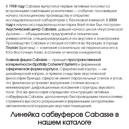
В
1958 году
Cabasse выпустила первые активные колонки со
встроенными ламповыми усилителями — событие, положившее
начало полноценному производству и открытию
исследовательской лаборатории с безэховой камерой. В
2003
году
в научно-исследовательском парке Brest-Iroise был построен
Акустический центр Cabasse
, давший начало целой «Акустической
Долине» — объединению предприятий и технических
университетов, специализирующихся на акустике и электронике.
Производство Cabasse и сегодня остаётся во Франции, в городе
Плузан
(Бретань) — компания сознательно не переносила его в
Юго-Восточную Азию, в отличие от многих конкурентов.
Главная фишка Cabasse
— принцип
пространственной
когерентности (Spatially Coherent System)
и фирменная
сферическая форма корпуса
. Сферический корпус — не
дизайнерский каприз, а прямое следствие акустической
философии бренда: сфера не имеет параллельных стенок и углов,
что физически устраняет внутренние стоячие волны и
минимизирует дифракционные искажения структуры звукового
поля. Эта же философия определяет конструкцию активных
сабвуферов Cabasse, дополненную беспроводными технологиями
стриминга высокого разрешения и фирменными алгоритмами
автоматической коррекции акустики помещения.
Линейка сабвуферов Cabasse в
нашем каталоге