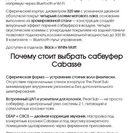
напрямую через Bluetooth и Wi-Fi.
Сферический корпус диаметром
320 мм
с усиленной двойной
оболочкой покрыт
четырьмя слоями матового лака
, основание
выполнено из
хромированной стали
— конструкция создаёт
визуальный эффект парения сабвуфера в воздухе. Четыре
акустические клеммы с углеродным покрытием на задней панели
позволяют подключать колонки номинальной мощностью до 300 Вт.
В комплекте — Bluetooth-пульт управления.
Доступен в отделках:
Black
и
White Matt
.
Почему стоит выбрать сабвуфер
Cabasse
Сферическая форма — устранение стоячих волн физически.
Отсутствие параллельных стенок в корпусе The Pearl Sub
минимизирует внутренние резонансы без дополнительного
демпфирования.
Встроенный ЦАП и усилители для колонок.
Pearl Sub — не просто
сабвуфер, а центральный узел системы 2.1, питающий и
сателлитные колонки тоже.
DEAP + CRCS — двойная коррекция звучания.
Настройка под
конкретные колонки Cabasse и под акустику конкретного
помещения одновременно через фирменное приложение.