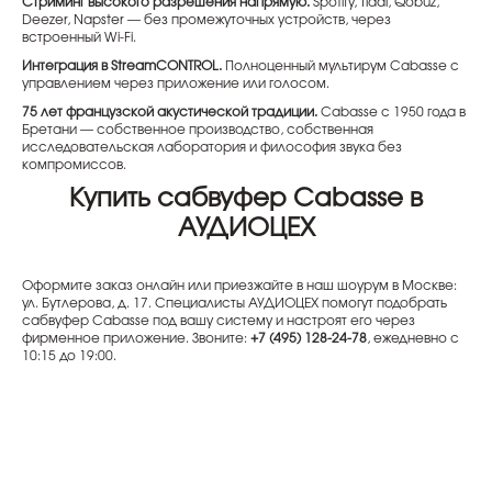
Стриминг высокого разрешения напрямую.
Spotify, Tidal, Qobuz,
Deezer, Napster — без промежуточных устройств, через
встроенный Wi-Fi.
Интеграция в StreamCONTROL.
Полноценный мультирум Cabasse с
управлением через приложение или голосом.
75 лет французской акустической традиции.
Cabasse с 1950 года в
Бретани — собственное производство, собственная
исследовательская лаборатория и философия звука без
компромиссов.
Купить сабвуфер Cabasse в
АУДИОЦЕХ
Оформите заказ онлайн или приезжайте в наш шоурум в Москве:
ул. Бутлерова, д. 17. Специалисты АУДИОЦЕХ помогут подобрать
сабвуфер Cabasse под вашу систему и настроят его через
фирменное приложение. Звоните:
+7 (495) 128-24-78
, ежедневно с
10:15 до 19:00.