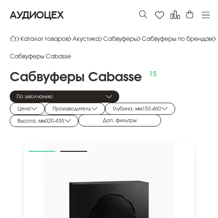
АУДИОЦЕХ
Каталог товаров
Акустика
Сабвуферы
Сабвуферы по брендам
Сабвуферы Cabasse
Сабвуферы
Cabasse
По умолчанию
Цена
Производитель
Глубина, мм
150
-
460
Доп. фильтры
Высота, мм
320
-
435