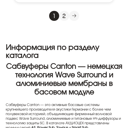
1
2
Информация по разделу
каталога
Сабвуферы Canton — немецкая
технология Wave Surround и
алюминиевые мембраны в
басовом модуле
Сабвуферы Canton — это активные басовые системы
крупнейшего производителя акустики Германии с более чем
полувековой историей, объединяющие фирменный волновой
подвес Wave Surround, алюминиевые и титановые НЧ-диффузоры и
технологию защиты SC. В каталоге АУДИОЦЕХ представлены
модели серий
AS
,
Power Sub
,
Townus
и
Smart Sub
.