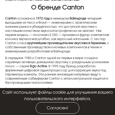
О бренде Canton
Canton
основана в
1972 году
в немецком
Вайльроде
четырьмя
выходцами из Heco и Braun — инженерами с практическим
знанием рынка и убеждённостью, что доступной акустики с
настоящим качеством звука катастрофически не хватает. Уже
первая модель — полочная LE 250 — произвела фурор: компактная
колонка звучала масштабно, как взрослый напольник. С тех пор
Canton стала
крупнейшим производителем акустики в Германии
, с
собственным производством ключевых компонентов в Чехии и
инженерными разработками в Вайльроде.
В середине 1980-х Canton одной из первых в мире создала
серийную активную домашнюю акустику с раздельным усилением
полос — серия
Ergo Active
. В 1995 году бренд разработал
фирменный цифровой аудиопроцессор для коррекции звука под
параметры комнаты. Эти ранние инновации напрямую ведут к
современным сабвуферам Canton с интеллектуальной защитой и
беспроводными технологиями.
Главная фишка Canton в сабвуферах
— запатентованный волновой
Cайт использует файлы cookie для улучшения вашего
подвес
Wave Surround
в сочетании с
алюминиевыми и титановыми
НЧ-диффузорами
и интеллектуальной технологией защиты
SC
.
пользовательского интерфейса.
Wave Surround — фирменная разработка Canton, дающая
увеличенный линейный ход диффузора при сохранении
Согласен!
контролируемого движения мембраны: именно отсюда
характерный для Canton глубокий, быстрый и динамичный бас.