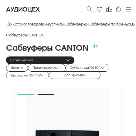
АУДИОЦЕХ
Каталог товаров
Акустика
Сабвуферы
Сабвуферы по брендам
Сабвуферы CANTON
Сабвуферы
CANTON
По умолчанию
Цена
Производитель
Глубина, мм
295
-
500
Доп. фильтры
Высота, мм
155
-
475