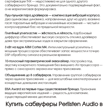
сертификации THX — недостижима ни для одного другого
сабвуферного бренда. Это документально подтверждённый факт,
а не маркетинговая формулировка.
Пуш-пульная пара драйверов — компенсация вибраций корпуса.
Два одинаковых динамика, направленных друг на друга, взаимно
гасят паразитные вибрации и нелинейные искажения — чистый и
контролируемый бас на предельной мощности.
Плетёный углепластик — жёсткость и лёгкость.
Карбоновый
диффузор обеспечивает высокую скорость отклика драйвера
даже при экстремальных ходах в закрытом оформлении.
3 кВт на ядре ARM Cortex M4.
Интеллектуальный усилитель с
мощным процессором обеспечивает запас мощности и точную
DSP-обработку сигнала в реальном времени.
10-полосный параметрический эквалайзер.
Настройка под
акустику конкретного помещения без внешнего AV-процессора —
прямо с сенсорного экрана или через приложение.
Объединение до 8 сабвуферов.
Управление группой сабвуферов
через единое приложение — для масштабных кинотеатральных и
концертных домашних инсталляций.
EISA Award за первые годы существования бренда.
Признание
ведущих европейских изданий — редкость для компании,
существующей менее десятилетия.
Купить сабвуферы Perlisten Audio в