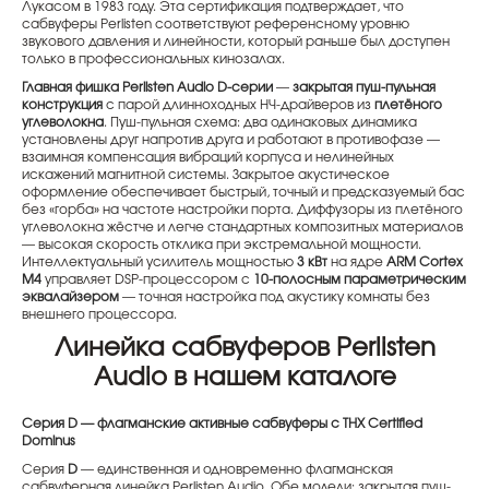
Лукасом в 1983 году. Эта сертификация подтверждает, что
сабвуферы Perlisten соответствуют референсному уровню
звукового давления и линейности, который раньше был доступен
только в профессиональных кинозалах.
Главная фишка Perlisten Audio D-серии
—
закрытая пуш-пульная
конструкция
с парой длинноходных НЧ-драйверов из
плетёного
углеволокна
. Пуш-пульная схема: два одинаковых динамика
установлены друг напротив друга и работают в противофазе —
взаимная компенсация вибраций корпуса и нелинейных
искажений магнитной системы. Закрытое акустическое
оформление обеспечивает быстрый, точный и предсказуемый бас
без «горба» на частоте настройки порта. Диффузоры из плетёного
углеволокна жёстче и легче стандартных композитных материалов
— высокая скорость отклика при экстремальной мощности.
Интеллектуальный усилитель мощностью
3 кВт
на ядре
ARM Cortex
M4
управляет DSP-процессором с
10-полосным параметрическим
эквалайзером
— точная настройка под акустику комнаты без
внешнего процессора.
Линейка сабвуферов Perlisten
Audio в нашем каталоге
Серия D — флагманские активные сабвуферы с THX Certified
Dominus
Серия
D
— единственная и одновременно флагманская
сабвуферная линейка Perlisten Audio. Обе модели: закрытая пуш-