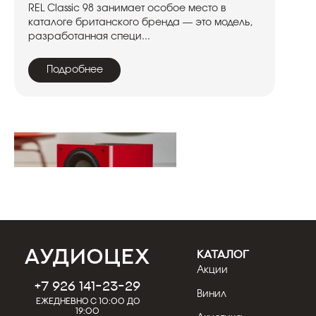
REL Classic 98 занимает особое место в
каталоге британского бренда — это модель,
разработанная специ...
Подробнее
КАТАЛОГ
Акции
31.07.2026
Кострицын Евгений
+7 926 141-23-29
Винил
Обзор сабвуфера REL T/9x: пик
Ежедневно с 10:00 до
возможностей серии T/x
19:00