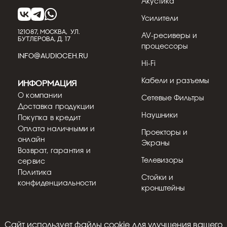
Акустика
REL T/9x — это пик того, на что способна
Усилители
серия T/x британского бренда. Если для
кинотеатра или музык...
121087, МОСКВА, УЛ.
AV-ресиверы и
БУТЛЕРОВА, Д. 17
процессоры
Подробнее
INFO@AUDIOCEH.RU
Hi-Fi
Кабели и разъемы
Информация
О компании
Сетевые Фильтры
Доставка продукции
Наушники
Покупка в кредит
Оплата наличными и
Проекторы и
онлайн
Экраны
Возврат, гарантия и
Телевизоры
сервис
Политика
Стойки и
конфиденциальности
кронштейны
31.07.2026
Кострицын Евгений
Обзор сабвуфера REL HT/1205 MKII
Cайт использует файлы cookie для улучшения вашего