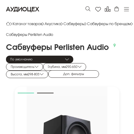
АУДИОЦЕХ
Каталог товаров
Акустика
Сабвуферы
Сабвуферы по брендам
Сабвуферы Perlisten Audio
Сабвуферы
Perlisten
Audio
По умолчанию
Производитель
Глубина, мм
290
-
650
Доп. фильтры
Высота, мм
298
-
805