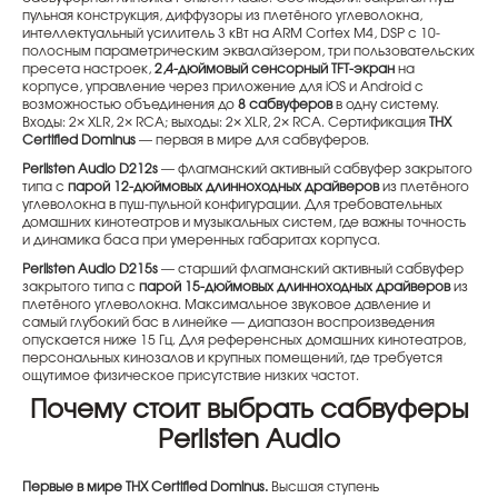
пульная конструкция, диффузоры из плетёного углеволокна,
интеллектуальный усилитель 3 кВт на ARM Cortex M4, DSP с 10-
полосным параметрическим эквалайзером, три пользовательских
пресета настроек,
2,4-дюймовый сенсорный TFT-экран
на
корпусе, управление через приложение для iOS и Android с
возможностью объединения до
8 сабвуферов
в одну систему.
Входы: 2× XLR, 2× RCA; выходы: 2× XLR, 2× RCA. Сертификация
THX
Certified Dominus
— первая в мире для сабвуферов.
Perlisten Audio D212s
— флагманский активный сабвуфер закрытого
типа с
парой 12-дюймовых длинноходных драйверов
из плетёного
углеволокна в пуш-пульной конфигурации. Для требовательных
домашних кинотеатров и музыкальных систем, где важны точность
и динамика баса при умеренных габаритах корпуса.
Perlisten Audio D215s
— старший флагманский активный сабвуфер
закрытого типа с
парой 15-дюймовых длинноходных драйверов
из
плетёного углеволокна. Максимальное звуковое давление и
самый глубокий бас в линейке — диапазон воспроизведения
опускается ниже 15 Гц. Для референсных домашних кинотеатров,
персональных кинозалов и крупных помещений, где требуется
ощутимое физическое присутствие низких частот.
Почему стоит выбрать сабвуферы
Perlisten Audio
Первые в мире THX Certified Dominus.
Высшая ступень