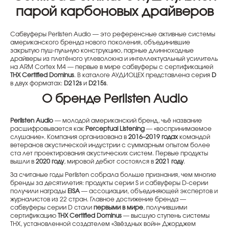
парой карбоновых драйверов
Сабвуферы Perlisten Audio — это референсные активные системы
американского бренда нового поколения, объединившие
закрытую пуш-пульную конструкцию, парные длинноходные
драйверы из плетёного углеволокна и интеллектуальный усилитель
на ARM Cortex M4 — первые в мире сабвуферы с сертификацией
THX Certified Dominus
. В каталоге АУДИОЦЕХ представлена серия
D
в двух форматах:
D212s
и
D215s
.
О бренде Perlisten Audio
Perlisten Audio
— молодой американский бренд, чьё название
расшифровывается как
Perceptual Listening
— «воспринимаемое
слушание». Компания организована в
2016–2019 годах
командой
ветеранов акустической индустрии с суммарным опытом более
ста лет проектирования акустических систем. Первые продукты
вышли в
2020 году
, мировой дебют состоялся в
2021 году
.
За считаные годы Perlisten собрала больше признания, чем многие
бренды за десятилетия: продукты серии S и сабвуферы D-серии
получили награды
EISA
— ассоциации, объединяющей экспертов и
журналистов из 22 стран. Главное достижение бренда —
сабвуферы серии D стали
первыми в мире
, получившими
сертификацию
THX Certified Dominus
— высшую ступень системы
THX, установленной создателем «Звёздных войн» Джорджем