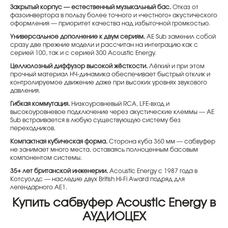
Закрытый корпус — естественный музыкальный бас.
Отказ от
фазоинвертора в пользу более точного и «честного» акустического
оформления — приоритет качества над избыточной громкостью.
Универсальное дополнение к двум сериям.
AE Sub заменил собой
сразу две прежние модели и рассчитан на интеграцию как с
серией 100, так и с серией 300 Acoustic Energy.
Целлюлозный диффузор высокой жёсткости.
Лёгкий и при этом
прочный материал НЧ-динамика обеспечивает быстрый отклик и
контролируемое движение даже при высоких уровнях звукового
давления.
Гибкая коммутация.
Низкоуровневый RCA, LFE-вход и
высокоуровневое подключение через акустические клеммы — AE
Sub встраивается в любую существующую систему без
переходников.
Компактная кубическая форма.
Сторона куба 360 мм — сабвуфер
не занимает много места, оставаясь полноценным басовым
компонентом системы.
35+ лет британской инженерии.
Acoustic Energy с 1987 года в
Котсуолдс — наследие двух British Hi-Fi Award подряд для
легендарного AE1.
Купить сабвуфер Acoustic Energy в
АУДИОЦЕХ