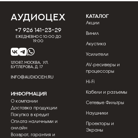
КАТАЛОГ
Акции
+7 926 141-23-29
31.07.2026
Кострицын Евгений
Винил
Ежедневно с 10:00 до
19:00
Обзор сабвуфера REL Classic 98:
Акустика
винтажный дизайн
Усилители
REL Classic 98 занимает особое место в
каталоге британского бренда — это модель,
121087, МОСКВА, УЛ.
AV-ресиверы и
БУТЛЕРОВА, Д. 17
разработанная специ...
процессоры
INFO@AUDIOCEH.RU
Hi-Fi
Подробнее
Кабели и разъемы
Информация
О компании
Сетевые Фильтры
Доставка продукции
Наушники
Покупка в кредит
Оплата наличными и
Проекторы и
онлайн
Экраны
Возврат, гарантия и