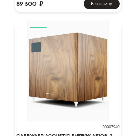
₽
89 300
В корзину
00007940
Сабвуфер Acoustic Energy AE108-2