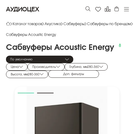
АУДИОЦЕХ
Каталог товаров
Акустика
Сабвуферы
Сабвуферы по брендам
Сабвуферы Acoustic Energy
Сабвуферы
Acoustic
Energy
По умолчанию
Цена
Производитель
Глубина, мм
280
-
360
Доп. фильтры
Высота, мм
280
-
360