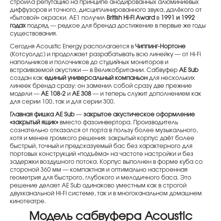
строила репутацию на принципе анодированных алюминиевых
диффузоров и точного, дисциплинированного звука, далёкого от
«бытовой» окраски. AE1 получил
British Hi-Fi Award
в
1991 и 1992
годах
подряд — редкое для бренда достижение в первые же годы
существования.
Сегодня Acoustic Energy располагается в
Чиппинг-Нортоне
(Котсуолдс) и продолжает разрабатывать всю линейку — от Hi-Fi
напольников и полочников до студийных мониторов и
встраиваемой акустики — в Великобритании. Сабвуфер
AE Sub
создан как
единый универсальный компаньон
для нескольких
линеек бренда сразу: он заменил собой сразу две прежние
модели —
AE 108-2
и
AE 308
— и теперь служит дополнением как
для серии 100, так и для серии 300.
Главная фишка AE Sub
—
закрытое акустическое оформление
«закрытый ящик»
вместо фазоинвертора. Производитель
сознательно отказался от порта в пользу более музыкального,
хотя и менее громкого решения: закрытый корпус даёт более
быстрый, точный и предсказуемый бас без характерного для
портовых конструкций «подъёма» на частоте настройки и без
задержки воздушного потока. Корпус выполнен в форме куба со
стороной 360 мм — компактная и оптимально настроенная
геометрия для быстрого, глубокого и мелодичного баса. Это
решение делает AE Sub одинаково уместным как в строгой
двухканальной Hi-Fi системе, так и в многоканальном домашнем
кинотеатре.
Модель сабвуфера Acoustic