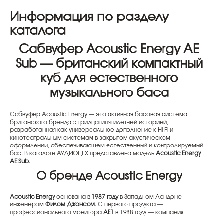
Информация по разделу
каталога
Сабвуфер Acoustic Energy AE
Sub — британский компактный
куб для естественного
музыкального баса
Сабвуфер Acoustic Energy — это активная басовая система
британского бренда с тридцатипятилетней историей,
разработанная как универсальное дополнение к Hi-Fi и
кинотеатральным системам в закрытом акустическом
оформлении, обеспечивающем естественный и контролируемый
бас. В каталоге АУДИОЦЕХ представлена модель
Acoustic Energy
AE Sub
.
О бренде Acoustic Energy
Acoustic Energy
основана в
1987 году
в Западном Лондоне
инженером
Филом Джонсом
. С первого продукта —
профессионального монитора
AE1
в 1988 году — компания