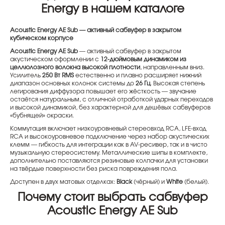
Energy в нашем каталоге
Acoustic Energy AE Sub — активный сабвуфер в закрытом
кубическом корпусе
Acoustic Energy AE Sub
— активный сабвуфер в закрытом
акустическом оформлении с
12-дюймовым динамиком из
целлюлозного волокна высокой плотности
, направленным вниз.
Усилитель
250 Вт RMS
естественно и плавно расширяет нижний
диапазон основных колонок системы до
26 Гц
. Высокая степень
легирования диффузора повышает его жёсткость — звучание
остаётся натуральным, с отличной отработкой ударных переходов
и высокой динамикой, без характерной для дешёвых сабвуферов
«бубнящей» окраски.
Коммутация включает низкоуровневый стереовход RCA, LFE-вход
RCA и высокоуровневое подключение через набор акустических
клемм — гибкость для интеграции как в AV-ресивер, так и в чисто
музыкальную стереосистему. Металлические шипы в комплекте,
дополнительно поставляются резиновые колпачки для установки
на твёрдые поверхности без риска повреждения пола.
Доступен в двух матовых отделках:
Black
(чёрный) и
White
(белый).
Почему стоит выбрать сабвуфер
Acoustic Energy AE Sub