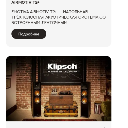
AIRMOTIV T2+
Emotiva Airmotiv T2+ — напольная
трёхполосная акустическая система со
встроенным ленточным
высокочастотным твитером Airmotiv,
среднечастотным динамиком на
Подробнее
основе синтетического волокна и
парой низкочастотных динамиков той
же конструкции. Пару T2+ мож...