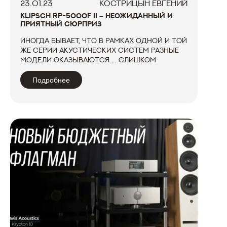
23.01.23
КОСТРИЦЫН ЕВГЕНИЙ
KLIPSCH RP-5000F II – НЕОЖИДАННЫЙ И
ПРИЯТНЫЙ СЮРПРИЗ
Иногда бывает, что в рамках одной и той
же серии акустических систем разные
модели оказываются… слишком
разными. И поправку при их оценке
приходится делать не только на формат
Подробнее
– полочные или напольные – и
подводимую мощность, но и на
маркетинговое по...