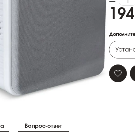
194
Дополните
Устано
Устано
Устано
Устано
Устано
ва
Вопрос-ответ