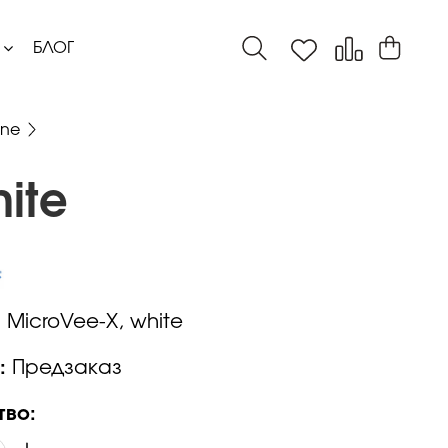
БЛОГ
yne
ite
:
MicroVee-X, white
:
Предзаказ
тво: