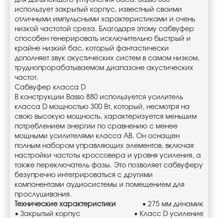
для дальнейшего углубления баса. Basso 880
использует закрытый корпус, известный своими
отличными импульсными характеристиками и очень
низкой частотой среза. Благодаря этому сабвуфер
способен генерировать исключительно быстрый и
крайне низкий бас, который фантастически
дополняет звук акустических систем в самом низком,
труднопрорабатываемом диапазоне акустических
частот.
Сабвуфер класса D
В конструкции Basso 880 используется усилитель
класса D мощностью 300 Вт, который, несмотря на
свою высокую мощность, характеризуется меньшим
потреблением энергии по сравнению с менее
мощными усилителями класса AB. Он оснащен
полным набором управляющих элементов, включая
настройки частоты кроссовера и уровня усиления, а
также переключатель фазы. Это позволяет сабвуферу
безупречно интегрироваться с другими
компонентами аудиосистемы и помещением для
прослушивания.
Технические характеристики
• 275 мм динамик
• Закрытый корпус
• Класс D усиление