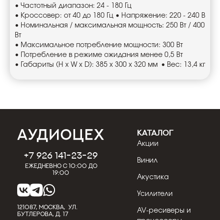
• Частотный диапазон: 24 - 180 Гц
• Кроссовер: от 40 до 180 Гц
• Напряжение: 220 - 240 В
• Номинальная / максимальная мощность: 250 Вт / 400
Вт
• Максимальное потребление мощности: 300 Вт
• Потребление в режиме ожидания менее 0,5 Вт
• Габариты (H x W x D): 385 x 300 x 320 мм
• Вес: 13,4 кг
КАТАЛОГ
Акции
+7 926 141-23-29
Винил
Ежедневно с 10:00 до
19:00
Акустика
Усилители
121087, МОСКВА, УЛ.
AV-ресиверы и
БУТЛЕРОВА, Д. 17