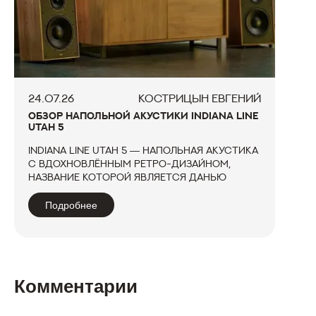
24.07.26
КОСТРИЦЫН ЕВГЕНИЙ
ОБЗОР НАПОЛЬНОЙ АКУСТИКИ INDIANA LINE
UTAH 5
Indiana Line Utah 5 — напольная акустика
с вдохновлённым ретро-дизайном,
название которой является данью
уважения первым колонкам Indiana Line,
дебютировавшим в 1970-х годах. Модель
Подробнее
сочетает узнаваемую эстетику
прошлого с современной
трёхполосной кон...
Комментарии