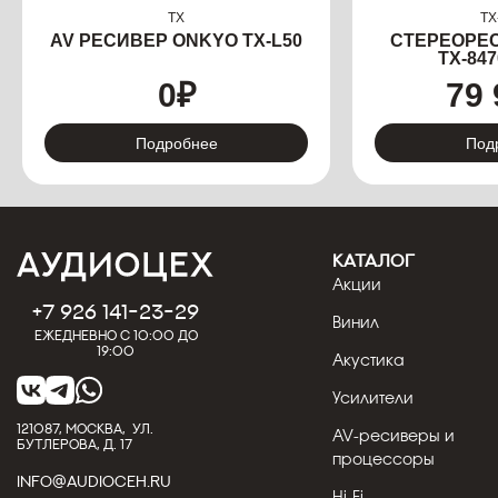
TX
TX
AV РЕСИВЕР ONKYO TX-L50
СТЕРЕОРЕ
TX-84
0
₽
79 
Подробнее
Под
КАТАЛОГ
Акции
+7 926 141-23-29
Винил
Ежедневно с 10:00 до
19:00
Акустика
Усилители
121087, МОСКВА, УЛ.
AV-ресиверы и
БУТЛЕРОВА, Д. 17
процессоры
INFO@AUDIOCEH.RU