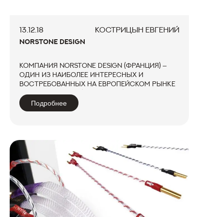
13.12.18
КОСТРИЦЫН ЕВГЕНИЙ
NORSTONE DESIGN
Компания NorStone Design (Франция) –
один из наиболее интересных и
востребованных на европейском рынке
производителей стильной мебели для
потребительской
Подробнее
аудиовидеоэлектроники. NorStone
Design входит в группу компаний
Inovadis (Innovation & Design...