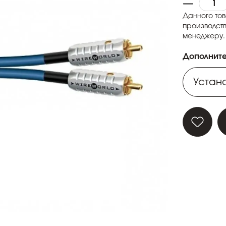
Данного тов
производств
менеджеру.
Дополните
Устано
Устано
Устано
Устано
Устано