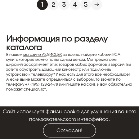
1
2
3
4
5
Информация по разделу
каталога
В нашем
магазине АУДИОЦЕХ
вы всегда найдете кабели RCA,
купить которые можно по выгодным ценам. Мы предлагаем
широкий ассортимент этих товаров любых форматов и версий. Вы
хотите обустроить домашний кинотеатр или подключить
устройство к телевизору? У нас есть для этого все необходимое!
А если вы не можете определиться с выбором, то звоните по
телефону
+7 (495) 128-24-78
или пишите на сайт, и вам обязательно
поможет специалист.
Cайт использует файлы cookie для улучшения вашего
пользовательского интерфейса.
Согласен!