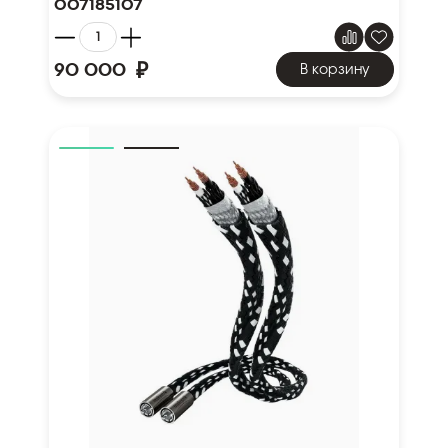
007185107
₽
90 000
В корзину