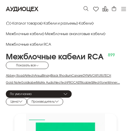
АУДИОЦЕХ
Каталог товаров
Кабели и разъемы
Кабели
Межблочные кабели
Межблочные аналоговые кабели
Межблочные кабели RCA
Межблочные
кабели
RCA
Показать все
Abbey Road
Airtech
Ansuz
Binary
Black Rhodium
Canare
DYNAVOX
FURUTECH
Gold Note
Goldkabel
Matrix Audio
NeoTech
PROCAST
Ricable
Siltech
ToneWinner
...
VINCENT
Rega
Atlas
AudioQuest
Chord Company
DAXX
DH Labs
Eagle Cable
Inakustik
По умолчанию
Increcable
Kimber Kable
MT-Power
Nordost
OEHLBACH
QED
Real Cable
Supra
Цена
Производитель
Tributaries
Van Den Hul
WireWorld
Zavfino