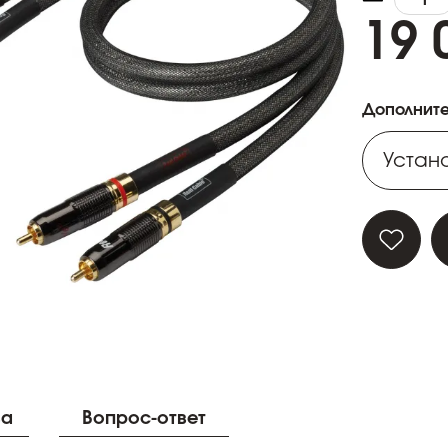
19 
Дополните
Устано
Устано
Устано
Устано
Устано
ва
Вопрос-ответ