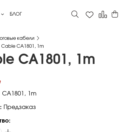
БЛОГ
оговые кабели
 Cable CA1801, 1m
le CA1801, 1m
:
CA1801, 1m
:
Предзаказ
тво: