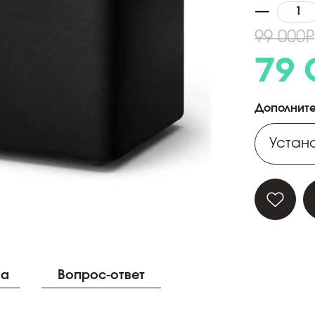
99 000
₽
79
Дополните
Устано
Устано
Устано
Устано
ва
Вопрос-ответ
Устано