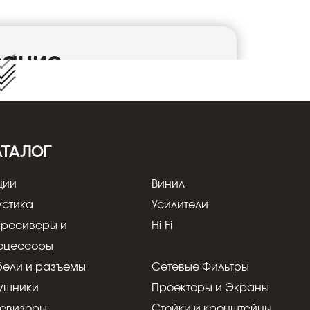
сание
 помещений среднего размера. Сабвуфер
нутом спереди и с боков акустически
be 10 MIE покрыта черным лаком,
ем не выдавая своего предназначения.
АТАЛОГ
ции
Винил
ая сила баса, способная преобразить
ки или кинематографические события
устика
Усилители
 сабвуферов позволит вам исследовать
-ресиверы и
Hi-Fi
 сердце каждого выступления. Доступны
оцессоры
" – от обманчиво миниатюрного Kube 8 MIE
бели и разъемы
Сетевые Фильтры
ожность размещения для любого размера
ушники
Проекторы и Экраны
о вариантов подключения и настройки
 и настройку. Kube обещает эпическое
левизоры
Стойки и кронштейны