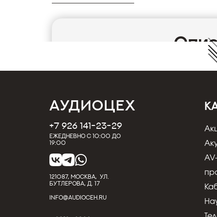
Опи
KEF Kube 10 MIE — активный сабвуфер для
выполнен в корпусе кубической формы, обтя
прозрачной тканью. Верхняя панель KEF Ku
и он действительно выглядит как кубик, нич
К
+7 926 141-23-29
Ак
С сабвуферами Kube проявляется неоспорим
Ежедневно с 10:00 до
звучание. Будь то захватывающий мир музы
Ак
19:00
домашнего кинотеатра, эта линейка мощных
AV
новые глубины звука, перенося вас в самое
пр
121087, МОСКВА, УЛ.
четыре размера динамиков: 15", 12", 10" и 8
БУТЛЕРОВА, Д. 17
Ка
до гигантского Kube 15 MIE, что дает возм
INFO@AUDIOCEH.RU
На
комнаты и системных требований. Множеств
комнатного эквалайзера упрощают установку
Те