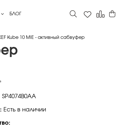
БЛОГ
KEF Kube 10 MIE - активный сабвуфер
фер
:
SP4074B0AA
:
Есть в наличии
тво: