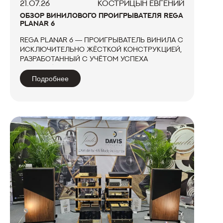
21.07.26
КОСТРИЦЫН ЕВГЕНИЙ
ОБЗОР ВИНИЛОВОГО ПРОИГРЫВАТЕЛЯ REGA
PLANAR 6
Rega Planar 6 — проигрыватель винила с
исключительно жёсткой конструкцией,
разработанный с учётом успеха
моделей RP8 и RP10. Аппарат получился
музыкальным, детальным и
Подробнее
эмоциональным, способным
удовлетворить запросы даже самого
привередливого меломана...