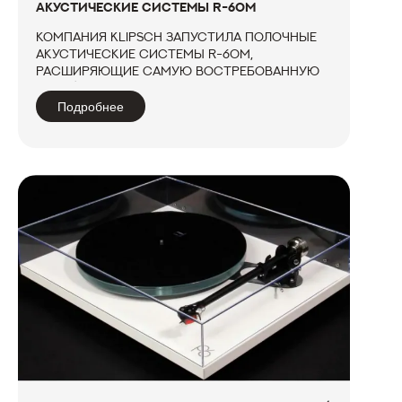
АКУСТИЧЕСКИЕ СИСТЕМЫ R-60M
Компания Klipsch запустила полочные
акустические системы R-60M,
расширяющие самую востребованную
линейку недорогих акустических
систем Reference. Новая модель Klipsch
Подробнее
R-60M стала самой крупной полочной
АС, дополнив более доступные
варианты R-40M и R-...