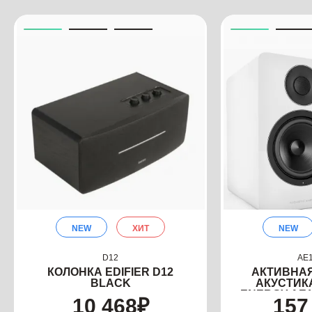
NEW
ХИТ
NEW
D12
AE1
КОЛОНКА EDIFIER D12
АКТИВНА
BLACK
АКУСТИК
ENERGY AE1
10 468
₽
157
W