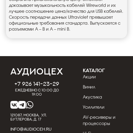
доказывает музыкальность кабелей Wireworld и их
лучшее соотношение цена/качество для USB кабелей.
Скорость передачи данных Ultraviolet превышает
официальные требования стандарта. Выпускается с
разъемами А – В и А – mini В.
КАТАЛОГ
Акции
+7 926 141-23-29
Винил
Ежедневно с 10:00 до
19:00
Акустика
Усилители
121087, МОСКВА, УЛ.
AV-ресиверы и
БУТЛЕРОВА, Д. 17
процессоры
INFO@AUDIOCEH.RU