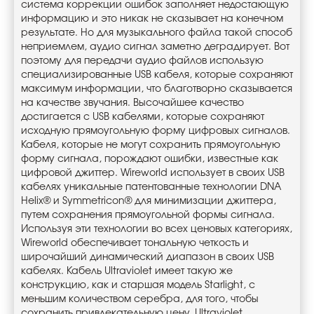
система коррекции ошибок заполняет недостающую
информацию и это никак не сказывает на конечном
результате. Но для музыкального файла такой способ
неприемлем, аудио сигнал заметно деградирует. Вот
поэтому для передачи аудио файлов использую
специализированные USB кабеля, которые сохраняют
максимум информации, что благотворно сказывается
на качестве звучания. Высочайшее качество
достигается с USB кабелями, которые сохраняют
исходную прямоугольную форму цифровых сигналов.
Кабеля, которые не могут сохранить прямоугольную
форму сигнала, порождают ошибки, известные как
цифровой джиттер. Wireworld использует в своих USB
кабелях уникальные патентованные технологии DNA
Helix® и Symmetricon® для минимизации джиттера,
путем сохранения прямоугольной формы сигнала.
Используя эти технологии во всех ценовых категориях,
Wireworld обеспечивает тональную четкость и
широчайший динамический диапазон в своих USB
кабелях. Кабель Ultraviolet имеет такую же
конструкцию, как и старшая модель Starlight, с
меньшим количеством серебра, для того, чтобы
сохранить привлекательную цену. Ultraviolet