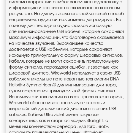
система коррекции ошибок заполняет недостающую
информацию и это никак не сказывает на конечном
результате. Но для музыкального файла такой способ
неприемлем, аудио сигнал заметно деградирует. Вот
поэтому для передачи аудио файлов использую
специализированные USB кабеля, которые сохраняют
максимум информации, что благотворно сказывается
на качестве звучания. Высочайшее качество
достигается с USB кабелями, которые сохраняют
исходную прямоугольную форму цифровых сигналов.
Кабеля, которые не могут сохранить прямоугольную
форму сигнала, порождают ошибки, известные как
цифровой джиттер. Wireworld использует в своих USB
кабелях уникальные патентованные технологии DNA
Helix® и Symmetricon® для минимизации джиттера,
путем сохранения прямоугольной формы сигнала.
Используя эти технологии во всех ценовых категориях,
Wireworld обеспечивает тональную четкость и
широчайший динамический диапазон в своих USB
кабелях. Кабель Ultraviolet имеет такую же
конструкцию, как и старшая модель Starlight, с
меньшим количеством серебра, для того, чтобы
сохранить привлекательную цену. Ultraviolet