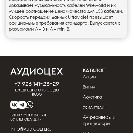
доказывает музыкальность кабелей Wireworld и их
лучшее соотношение цена/качество для USB кабелей.
Скорость передачи данных Ultraviolet превышает
официальные требования стандарта. Выпускается с
разъемами А – В и А – mini В.
КАТАЛОГ
Акции
+7 926 141-23-29
Винил
Ежедневно с 10:00 до
19:00
Акустика
Усилители
121087, МОСКВА, УЛ.
AV-ресиверы и
БУТЛЕРОВА, Д. 17
процессоры
INFO@AUDIOCEH.RU