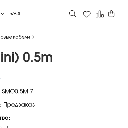
БЛОГ
овые кабели
ini) 0.5m
:
SMO0.5M-7
:
Предзаказ
тво: