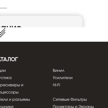
сание
 — это высококачественный цифровой
дников из боросиликатного стекловолокна.
лированные концы обеспечивают
 порадуют самых искушенных слушателей.
АТАЛОГ
ции
Винил
устика
Усилители
-ресиверы и
Hi-Fi
оцессоры
бели и разъемы
Сетевые Фильтры
ушники
Проекторы и Экраны