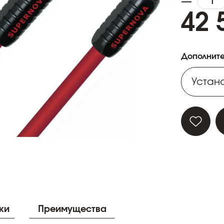
42 
Дополните
Устано
Устано
Устано
Устано
Устано
ки
Преимущества