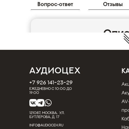
Вопрос-ответ
Отзывы
Опи
Wireworld SuperNova Toslink Glass Optical
аудиокабель. Кабель состоит из 338 прово
Превосходная формула стекла и микропо
улучшенную четкость и динамику, которые
К
+7 926 141-23-29
Ак
Ежедневно с 10:00 до
Ак
19:00
AV
пр
121087, МОСКВА, УЛ.
БУТЛЕРОВА, Д. 17
Ка
INFO@AUDIOCEH.RU
На