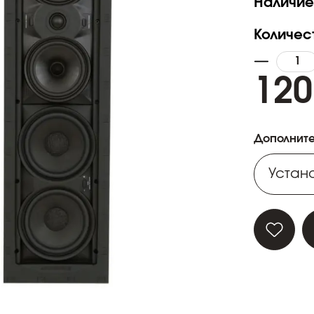
Наличие
Количес
120
Дополните
Устано
Устано
Устано
Устано