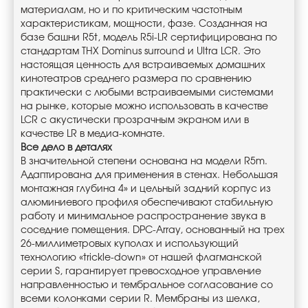
материалам, но и по критическим частотным
характеристикам, мощности, фазе. Созданная на
базе башни R5t, модель R5i-LR сертифицирована по
стандартам THX Dominus surround и Ultra LCR. Это
настоящая ценность для встраиваемых домашних
кинотеатров среднего размера по сравнению
практически с любыми встраиваемыми системами
на рынке, которые можно использовать в качестве
LCR с акустически прозрачным экраном или в
качестве LR в медиа-комнате.
Все дело в деталях
В значительной степени основана на модели R5m.
Адаптирована для применения в стенах. Небольшая
монтажная глубина 4» и цельный задний корпус из
алюминиевого профиля обеспечивают стабильную
работу и минимальное распространение звука в
соседние помещения. DPC-Array, основанный на трех
26-миллиметровых куполах и использующий
технологию «trickle-down» от нашей флагманской
серии S, гарантирует превосходное управление
направленностью и тембральное согласование со
всеми колонками серии R. Мембраны из шелка,