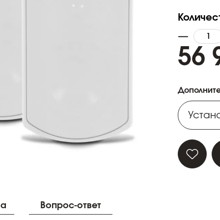
Количес
56 
Дополните
Устано
Устано
Устано
Устано
ва
Вопрос-ответ
Устано