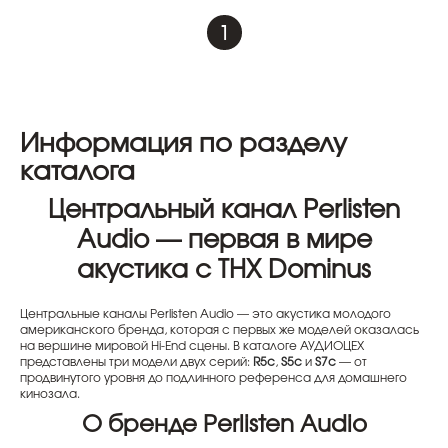
1
Информация по разделу
каталога
Центральный канал Perlisten
Audio — первая в мире
акустика с THX Dominus
Центральные каналы Perlisten Audio — это акустика молодого
американского бренда, которая с первых же моделей оказалась
на вершине мировой Hi-End сцены. В каталоге АУДИОЦЕХ
представлены три модели двух серий:
R5c
,
S5c
и
S7c
— от
продвинутого уровня до подлинного референса для домашнего
кинозала.
О бренде Perlisten Audio