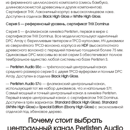
из фирменного целлюлозного композита (смесь бамбука,
длинноволокнистой древесины и других компонентов).
Сертификат THX. Лаконичный корпус в высокоглянцевом лаке.
Доступен в отделках
Black High Gloss
и
White High Gloss
.
Серия S — референсный уровень, сертификат THX Dominus
Серия S — флагманская линейка Perlisten, первая в мире с
сертификатом THX Dominus. Все модели используют идентичный
DPC Array с бериллиевым твитером и TPCD-куполами, НЧ-динамики
из сверхлёгкого TPCD-волокна, корпуса из
HDF
(высокоплотного
древесного волокна) с передней панелью толщиной более 75 мм.
Одинаковые DPC-массивы во всей серии S обеспечивают полное
тембральное единство любой системы на базе Perlisten S.
—
Perlisten Audio S5c
— трёхполосный центральный канал
среднего размера серии S с двумя TPCD-вуферами и полным DPC
Array. Доступен в отделке
Black High Gloss
.
—
Perlisten Audio S7c
— флагманский центральный канал,
использующий тот же набор динамиков, что и напольные S7t.
Самый мощный и точный центральный канал в линейке Perlisten.
Первый в мире центральный канал с сертификатом THX Dominus.
Доступен в трёх вариантах:
Standard (Black High Gloss)
,
Standard
(White High Gloss)
и
Special Edition (Ebony High Gloss)
с эксклюзивной
отделкой под эбеновое дерево.
Почему стоит выбрать
центральный канал Perlisten Audio