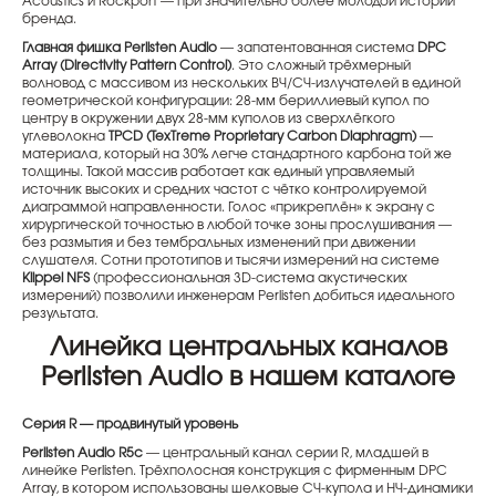
Acoustics и Rockport — при значительно более молодой истории
бренда.
Главная фишка Perlisten Audio
— запатентованная система
DPC
Array (Directivity Pattern Control)
. Это сложный трёхмерный
волновод с массивом из нескольких ВЧ/СЧ-излучателей в единой
геометрической конфигурации: 28-мм бериллиевый купол по
центру в окружении двух 28-мм куполов из сверхлёгкого
углеволокна
TPCD (TexTreme Proprietary Carbon Diaphragm)
—
материала, который на 30% легче стандартного карбона той же
толщины. Такой массив работает как единый управляемый
источник высоких и средних частот с чётко контролируемой
диаграммой направленности. Голос «прикреплён» к экрану с
хирургической точностью в любой точке зоны прослушивания —
без размытия и без тембральных изменений при движении
слушателя. Сотни прототипов и тысячи измерений на системе
Klippel NFS
(профессиональная 3D-система акустических
измерений) позволили инженерам Perlisten добиться идеального
результата.
Линейка центральных каналов
Perlisten Audio в нашем каталоге
Серия R — продвинутый уровень
Perlisten Audio R5c
— центральный канал серии R, младшей в
линейке Perlisten. Трёхполосная конструкция с фирменным DPC
Array, в котором использованы шелковые СЧ-купола и НЧ-динамики