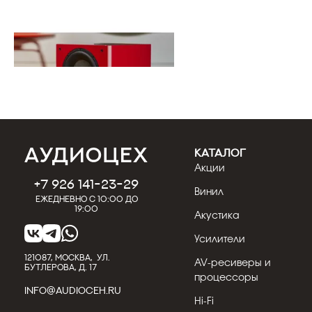
КАТАЛОГ
Акции
31.07.2026
Кострицын Евгений
+7 926 141-23-29
Винил
Обзор сабвуфера REL T/9x: пик
Ежедневно с 10:00 до
возможностей серии T/x
19:00
Акустика
REL T/9x — это пик того, на что способна
Усилители
серия T/x британского бренда. Если для
кинотеатра или музык...
121087, МОСКВА, УЛ.
AV-ресиверы и
БУТЛЕРОВА, Д. 17
процессоры
Подробнее
INFO@AUDIOCEH.RU
Hi-Fi