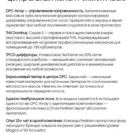
DPC Array — управляемая направленность.
Запатентованный
массив из трёх излучателей формирует контролируемую
диаграмму направленности: голос прикреплён к экрану и звучит
одинаково при любом положении слушателя в зоне просмотра.
THX Dominus.
Серия S — первая и пока единственная в мире
акустика с высшей сертификацией THX, подтверждающей
воспроизведение на уровне профессиональных кинозалов для
помещений до 185 кубометров.
TPCD-диффузоры.
Углеволокно TexTreme на 30% легче
стандартного карбона — меньший вес означает мгновенную
реакцию, широкий динамический диапазон и минимальные
искажения на любой громкости.
Бериллиевый твитер в центре DPC.
Бериллий — наилучший
известный материал для купольных твитеров по соотношению
жёсткости к массе. Именно он отвечает за точность и
натуральность передачи голоса.
Единое тембральное поле.
Все модели серий S и R используют
один и тот же DPC Array с идентичными компонентами —
фронтальная система LCR на Perlisten звучит абсолютно
однородно.
Опыт 25+ лет в одной компании.
Команда Perlisten пропустила фазу
«молодого бренда» и вышла на рынок уже с решениями уровня
Magico и YG Acoustics.