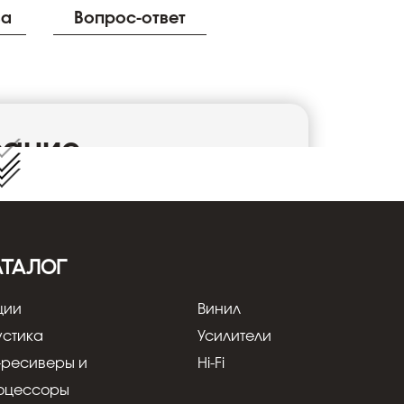
ва
Вопрос-ответ
сание
L
яет собой 2-полосную конструкцию с
на использует два 107 мм мид-вуфера с
 слюдой, и 26 мм твитер с легким
ом. Динамики размещены в конфигурации
АТАЛОГ
ерами). Полипропиленовые мембраны мид-
к средних частот, одновременно
ции
Винил
оких басов. Более того, фильтр твитера
льговые конденсаторы, что позволяет
устика
Усилители
и. Но это еще не все! Пользователь также
-ресиверы и
Hi-Fi
устикой помещения и своими
емую поролоновую заглушку в
оцессоры