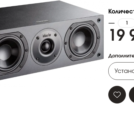
Количес
19 
Дополните
Устано
Устано
Устано
Устано
Устано