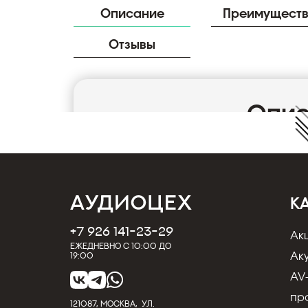
Описание
Преимущест
Отзывы
Опи
Центральный канал Indiana Line Nota 740 X
Модель Indiana Line Nota 740 X представл
фазоинвертором, расположенным сзади. О
мембранами из полипропилена, усиленными
шелковым куполом и неодиимовым магнит
К
Д'Апполито (твитер находится между вуф
вуферов мягко и плавно воспроизводят зву
+7 926 141-23-29
Ак
обеспечивая хорошее воспроизведение глуб
Ежедневно с 10:00 до
использует только воздушные катушки и фо
Ак
19:00
сохранить высокие частоты четкими и ясным
AV
может настроить звук в соответствии с ак
предпочтениями. Просто вставьте прилага
пр
121087, МОСКВА, УЛ.