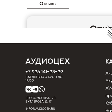
Отзывы
Опи
Центральный канал Indiana Line Diva 7 bla
26-мм твитер обеспечивает естественное з
новоразработанной алюминиевой фронтал
которое формирует характеристики высоки
звуковой диапазон. Уникальной особенность
К
радиальная вентиляционная камера — сп
демпфирующая камера в форме кольца, ок
+7 926 141-23-29
Ак
предотвращает типичные резонансы, возн
Ежедневно с 10:00 до
за куполом, что позволяет получить естест
Ак
19:00
Технические характеристики
• 26 мм ш
AV
• Фазоинвертор на задней панели
• Частотный диапазон: 45 – 23,000 Гц
пр
121087, МОСКВА, УЛ.
• Сопротивление 4-8 Ом
• Габариты (H 
БУТЛЕРОВА, Д. 17
Ка
INFO@AUDIOCEH.RU
На