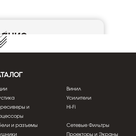
сание
ck
вучание высоких частот. Он оснащён
ьной панелью с резиновым покрытием,
х частот, обеспечивая более широкий
ю твитеров Indiana Line является
АТАЛОГ
ециально сконструированная
ружающего звуковую катушку. Этот дизайн
ции
Винил
икающие в камерах, расположенных осево
венные, неокрашенные высокие частоты.
устика
Усилители
елковый ВЧ
• 2 x 150 мм НЧ полипропилен
-ресиверы и
Hi-Fi
• Магнитный гриль
• Рекомендованный усилитель: 30 – 140 Вт
оцессоры
x W x D): 166 x 470 x 260 мм
• Вес: 8.3 кг
бели и разъемы
Сетевые Фильтры
ушники
Проекторы и Экраны