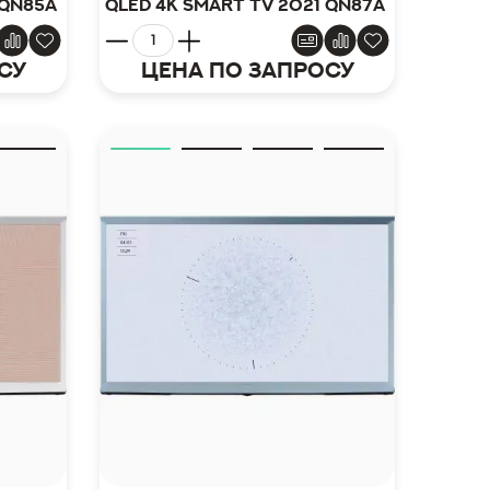
 QN85A
QLED 4K Smart TV 2021 QN87A
су
Цена по запросу