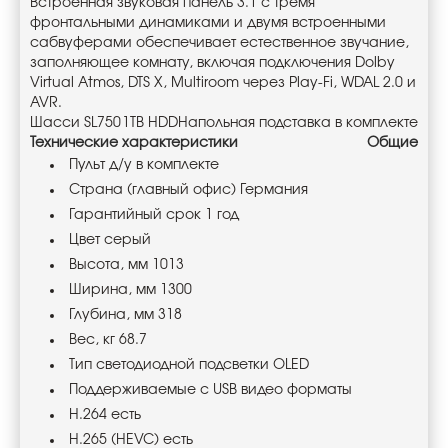
Встроенная звуковая панель 3.1 с тремя
фронтальными динамиками и двумя встроенными
сабвуферами обеспечивает естественное звучание,
заполняющее комнату, включая подключения Dolby
Virtual Atmos, DTS X, Multiroom через Play-Fi, WDAL 2.0 и
AVR.
Шасси SL750
1TB HDD
Напольная подставка в комплекте
Технические характеристики
Общие
Пульт д/у в комплекте
Страна (главный офис) Германия
Гарантийный срок 1 год
Цвет серый
Высота, мм 1013
Ширина, мм 1300
Глубина, мм 318
Вес, кг 68.7
Тип светодиодной подсветки OLED
Поддерживаемые с USB видео форматы
H.264 есть
H.265 (HEVC) есть