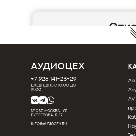
Опи
Телевизор Loewe bild 2.49 black
Телевизор Loewe bild 2.49 - первоклассный
телевизор Loewe bild 2 там, где вы хотите
стене или на мебели, а с помощью одной 
вы можете установить его отдельно в любом
К
телевизора такого размера.
Телевизор Loewe bild 2 — это также идеа
+7 926 141-23-29
Ак
персонализированный звук и культовый ди
Ежедневно с 10:00 до
Удобно управлять
Ак
19:00
Все что вам нужно — это один пульт дистан
AV
управления всеми приложениями и внешним
также можете управлять телевизором голо
пр
121087, МОСКВА, УЛ.
имеет четкое, хорошо продуманное меню 
БУТЛЕРОВА, Д. 17
Ка
котором вы можете быстро найти свое изб
INFO@AUDIOCEH.RU
Прекрасно сбалансированное изображе
На
Огромный опыт специалистов Loewe по п
Те