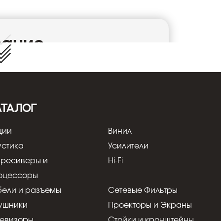
сание
 UHD LED-телевизор. Установите ваш
 — он идеально подходит для размещения на
из фирменных напольных подставок Loewe
 месте комнаты, что необычно для
АТАЛОГ
льно сбалансированные изображение,
ции
Винил
зайн Loewe.
устика
Усилители
ционного управления Loewe Assist для
-ресиверы и
Hi-Fi
и устройствами, например, Apple TV. Вы
сом с помощью Amazon Alexa. Loewe OS
оцессоры
и настраиваемый домашний экран, на
бели и разъемы
Сетевые Фильтры
ранное.
ние
ушники
Проекторы и Экраны
рограммному обеспечению для обработки
левизоры
Стойки и кронштейны