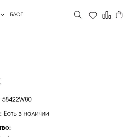
БЛОГ
:
58422W80
:
Есть в наличии
тво: