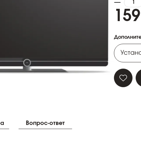
159
Дополните
Устано
Устано
Устано
Устано
Устано
ва
Вопрос-ответ