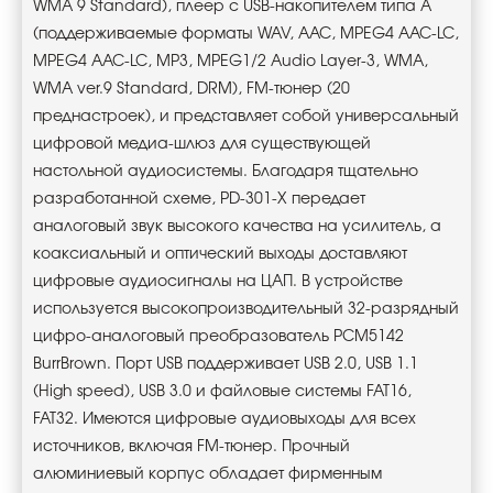
WMA 9 Standard), плеер с USB-накопителем типа А
(поддерживаемые форматы WAV, AAC, MPEG4 AAC-LC,
MPEG4 AAC-LC, MP3, MPEG1/2 Audio Layer-3, WMA,
WMA ver.9 Standard, DRM), FM-тюнер (20
преднастроек), и представляет собой универсальный
цифровой медиа-шлюз для существующей
настольной аудиосистемы. Благодаря тщательно
разработанной схеме, PD-301-X передает
аналоговый звук высокого качества на усилитель, а
коаксиальный и оптический выходы доставляют
цифровые аудиосигналы на ЦАП. В устройстве
используется высокопроизводительный 32-разрядный
цифро-аналоговый преобразователь PCM5142
BurrBrown. Порт USB поддерживает USB 2.0, USB 1.1
(High speed), USB 3.0 и файловые системы FAT16,
FAT32. Имеются цифровые аудиовыходы для всех
источников, включая FM-тюнер. Прочный
алюминиевый корпус обладает фирменным