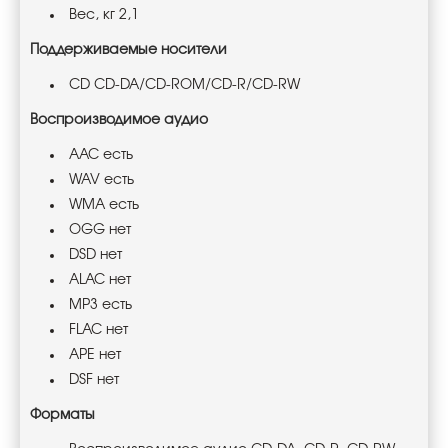
Вес, кг 2,1
Поддерживаемые носители
CD CD-DA/CD-ROM/CD-R/CD-RW
Воспроизводимое аудио
AAC есть
WAV есть
WMA есть
OGG нет
DSD нет
ALAC нет
MP3 есть
FLAC нет
APE нет
DSF нет
Форматы