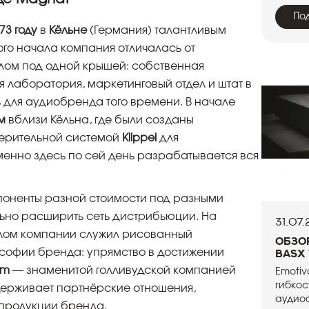
По
73 году
в
Кёльне
(Германия) талантливым
ого начала компания отличалась от
лом под одной крышей: собственная
 лаборатория, маркетинговый отдел и штат в
 для аудиобренда того времени. В начале
м
вблизи Кёльна, где были созданы
ерительной системой
Klippel
для
енно здесь по сей день разрабатывается вся
поненты разной стоимости под разными
льно расширить сеть дистрибьюции. На
31.07
олом компании служил рисованный
Обзо
софии бренда: упрямство в достижении
BasX
lm
— знаменитой голливудской компанией
Emotiv
гибкос
держивает партнёрские отношения,
аудиоф
продукции бренда.