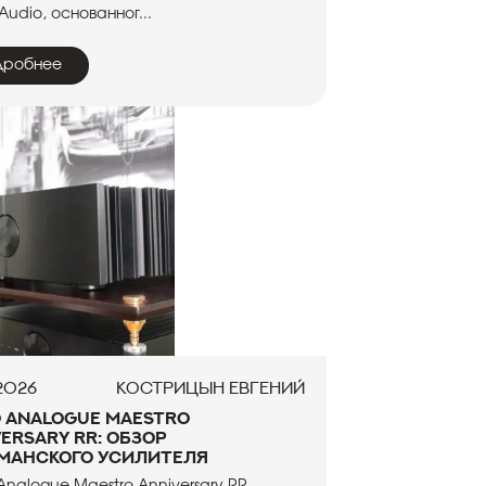
Audio, основанног...
дробнее
.2026
Кострицын Евгений
o Analogue Maestro
ersary RR: обзор
манского усилителя