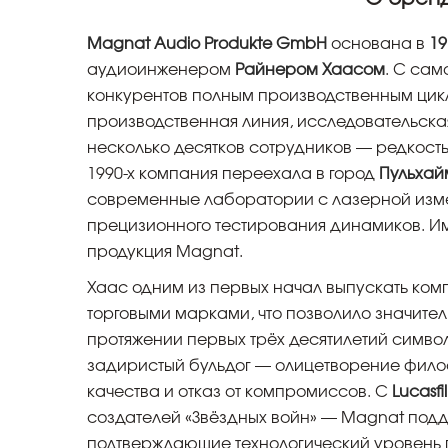
Magnat Audio Produkte GmbH
основана в
19
аудиоинженером
Райнером Хаасом
. С сам
конкурентов полным производственным цик
производственная линия, исследовательская
несколько десятков сотрудников — редкость
1990-х компания переехала в город
Пульхай
современные лаборатории с лазерной изм
прецизионного тестирования динамиков. Им
продукция Magnat.
Хаас одним из первых начал выпускать ком
торговыми марками, что позволило значите
протяжении первых трёх десятилетий симв
задиристый бульдог — олицетворение фило
качества и отказ от компромиссов. С
Lucasfi
создателей «Звёздных войн» — Magnat под
подтверждающие технологический уровень 