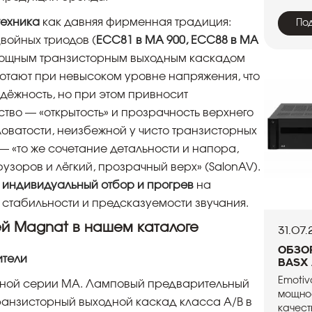
техника
как давняя фирменная традиция:
По
войных триодов (
ECC81 в MA 900, ECC88 в MA
 мощным транзисторным выходным каскадом
отают при невысоком уровне напряжения, что
адёжность, но при этом привносит
тво — «открытость» и прозрачность верхнего
кловатости, неизбежной у чисто транзисторных
 «то же сочетание детальности и напора,
оров и лёгкий, прозрачный верх» (SalonAV).
 индивидуальный отбор и прогрев
на
 стабильности и предсказуемости звучания.
й Magnat в нашем каталоге
31.07
Обзо
ители
BasX
Emotiv
ной серии MA. Ламповый предварительный
мощнос
ранзисторный выходной каскад класса A/B в
качест