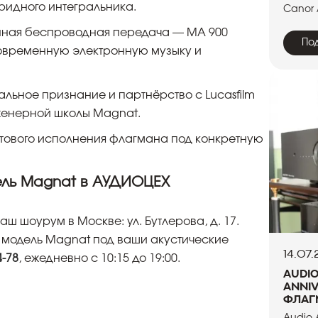
ридного интегральника.
Canor 
ная беспроводная передача — MA 900
По
современную электронную музыку и
альное признание и партнёрство с Lucasfilm
женерной школы Magnat.
ветового исполнения флагмана под конкретную
ель Magnat в АУДИОЦЕХ
ш шоурум в Москве: ул. Бутлерова, д. 17.
модель Magnat под ваши акустические
14.07
4-78
, ежедневно с 10:15 до 19:00.
Audi
Anniv
флаг