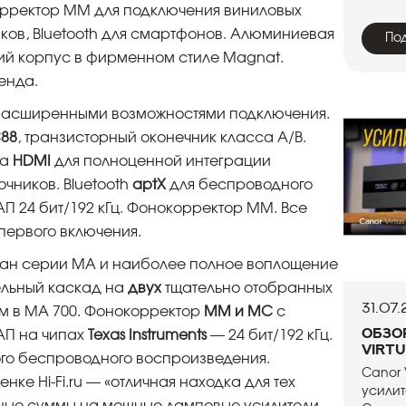
рректор MM для подключения виниловых
ков, Bluetooth для смартфонов. Алюминиевая
По
ий корпус в фирменном стиле Magnat.
енда.
расширенными возможностями подключения.
88
, транзисторный оконечник класса A/B.
да
HDMI
для полноценной интеграции
чников. Bluetooth
aptX
для беспроводного
П 24 бит/192 кГц. Фонокорректор MM. Все
первого включения.
ан серии MA и наиболее полное воплощение
льный каскад на
двух
тщательно отобранных
31.07
м в MA 700. Фонокорректор
MM и MC
с
Обзо
АП на чипах
Texas Instruments
— 24 бит/192 кГц.
Virtu
го беспроводного воспроизведения.
Canor 
ценке Hi-Fi.ru — «отличная находка для тех
усилит