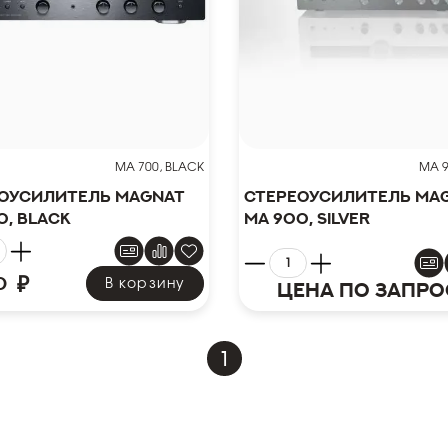
MA 700, BLACK
MA 9
оусилитель Magnat
Стереоусилитель Ma
0, black
MA 900, silver
₽
0
В корзину
Цена по запро
1