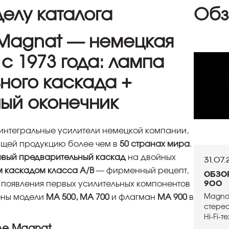
елу каталога
Обз
Magnat — немецкая
с 1973 года: лампа
ного каскада +
ый оконечник
интегральные усилители немецкой компании,
ющей продукцию более чем в
50 странах мира
.
вый предварительный каскад
на двойных
31.07
 каскадом класса A/B
— фирменный рецепт,
Обзо
900
 появления первых усилительных компонентов
ены модели
MA 500, MA 700
и флагман
MA 900
в
Magna
стере
Hi-Fi-
де Magnat