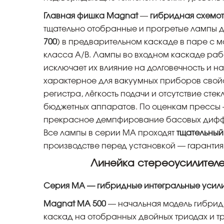
Главная фишка Magnat
—
гибридная схемо
тщательно отобранные и прогретые лампы д
700
) в предварительном каскаде в паре с
класса A/B. Лампы во входном каскаде раб
исключает их влияние на долговечность и н
характерное для вакуумных приборов свойс
регистра, лёгкость подачи и отсутствие сте
бюджетных аппаратов. По оценкам прессы —
прекрасное демпфирование басовых диффуз
Все лампы в серии MA проходят
тщательный
производстве перед установкой — гарантия
Линейка стереоусилителе
Серия MA — гибридные интегральные усил
Magnat MA 500
— начальная модель гибрид
каскад на отобранных двойных триодах и т