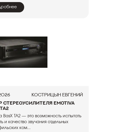
дробнее
.2026
Кострицын Евгений
р стереоусилителя Emotiva
 TA2
a BasX TA2 — это возможность испытать
ть и качество звучания отдельных
ильских ком...