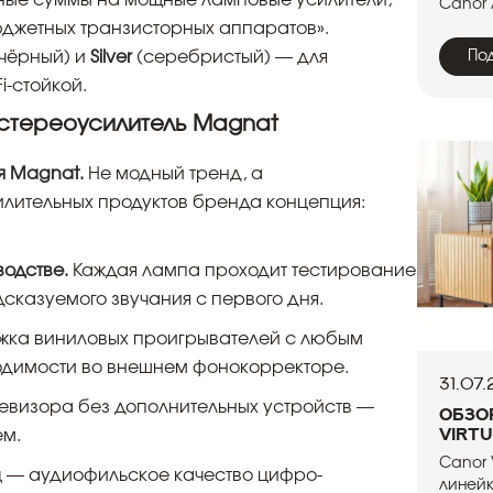
енные суммы на мощные ламповые усилители,
Canor 
юджетных транзисторных аппаратов».
чёрный) и
Silver
(серебристый) — для
По
i-стойкой.
 стереоусилитель Magnat
я Magnat.
Не модный тренд, а
лительных продуктов бренда концепция:
водстве.
Каждая лампа проходит тестирование
дсказуемого звучания с первого дня.
жка виниловых проигрывателей с любым
ходимости во внешнем фонокорректоре.
31.07
евизора без дополнительных устройств —
Обзо
Virtu
ем.
Canor 
Гц — аудиофильское качество цифро-
линейк