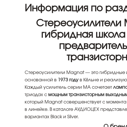
Информация по разд
Стереоусилители 
гибридная школа 
предваритель
транзисторн
Стереоусилители Magnat — это гибридные 
основанной в
1973 году
в Кёльне и реализу
Каждый усилитель серии MA сочетает
лампо
триодах с
мощным транзисторным выходным
который Magnat совершенствует с момента
в линейке. В каталоге АУДИОЦЕХ представл
вариантах Black и Silver.
О брен