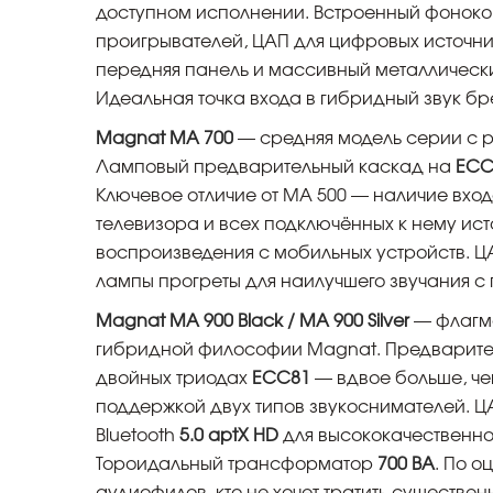
доступном исполнении. Встроенный фоноко
проигрывателей, ЦАП для цифровых источни
передняя панель и массивный металлическ
Идеальная точка входа в гибридный звук бр
Magnat MA 700
— средняя модель серии с 
Ламповый предварительный каскад на
ECC
Ключевое отличие от MA 500 — наличие вхо
телевизора и всех подключённых к нему исто
воспроизведения с мобильных устройств. ЦА
лампы прогреты для наилучшего звучания с 
Magnat MA 900 Black / MA 900 Silver
— флагм
гибридной философии Magnat. Предварите
двойных триодах
ECC81
— вдвое больше, че
поддержкой двух типов звукоснимателей. Ц
Bluetooth
5.0 aptX HD
для высококачественно
Тороидальный трансформатор
700 ВА
. По о