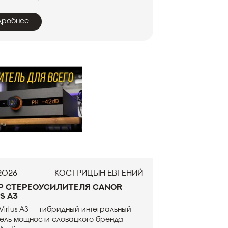
дробнее
.2026
Кострицын Евгений
р стереоусилителя Canor
s A3
Virtus A3 — гибридный интегральный
ель мощности словацкого бренда