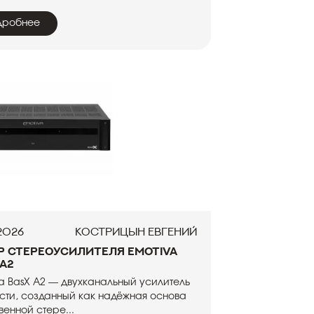
дробнее
.2026
Кострицын Евгений
р стереоусилителя Emotiva
 A2
a BasX A2 — двухканальный усилитель
ти, созданный как надёжная основа
венной стере...