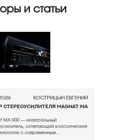
оры и статьи
.2026
Кострицын Евгений
р стереоусилителя Magnat MA
t MA 900 — интегральный
оусилитель, сочетающий классические
технологии с современным...