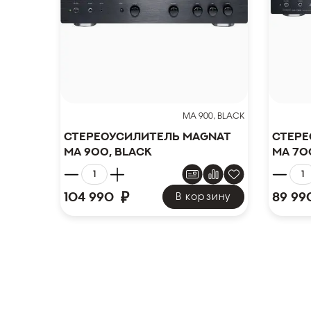
MA 900, BLACK
Стереоусилитель Magnat
Стере
MA 900, black
MA 70
₽
104 990
89 99
В корзину