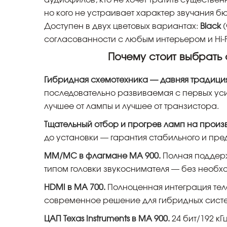
аудиофилов, кто не хочет тратить существ
но кого не устраивает характер звучания б
Доступен в двух цветовых вариантах:
Black
(
согласованности с любым интерьером и Hi-F
Почему стоит выбрать
Гибридная схемотехника — давняя традици
последовательно развиваемая с первых уси
лучшее от лампы и лучшее от транзистора.
Тщательный отбор и прогрев ламп на произ
до установки — гарантия стабильного и пре
MM/MC в флагмане MA 900.
Полная поддер
типом головки звукоснимателя — без необ
HDMI в MA 700.
Полноценная интеграция тел
современное решение для гибридных сист
ЦАП Texas Instruments в MA 900.
24 бит/192 к