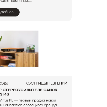
Audio, компании,...
дробнее
.2026
Кострицын Евгений
р стереоусилителя Canor
s I4S
Virtus I4S — первый продукт новой
и Foundation словацкого бренда