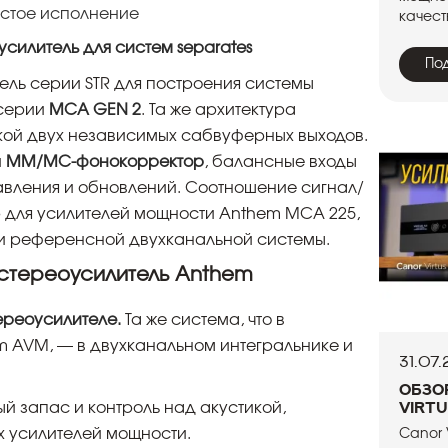
стое исполнение
качест
усилитель для систем separates
По
ль серии STR для построения системы
 серии
MCA GEN 2
. Та же архитектура
ой двух независимых сабвуферных выходов.
й
MM/MC-фонокорректор
, балансные входы
вления и обновлений. Соотношение сигнал/
 для усилителей мощности Anthem MCA 225,
и референсной двухканальной системы.
 стереоусилитель Anthem
ереоусилителе.
Та же система, что в
 AVM, — в двухканальном интегральнике и
31.07
Обзо
Virtu
й запас и контроль над акустикой,
х усилителей мощности.
Canor 