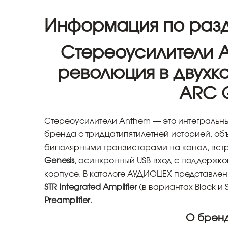
Информация по разд
Стереоусилители 
революция в двухк
ARC G
Стереоусилители Anthem — это интегральн
бренда с тридцатипятилетней историей, о
биполярными транзисторами на канал, вст
Genesis
, асинхронный USB-вход с поддержк
корпусе. В каталоге АУДИОЦЕХ представле
STR Integrated Amplifier
(в вариантах Black и 
Preamplifier
.
О брен