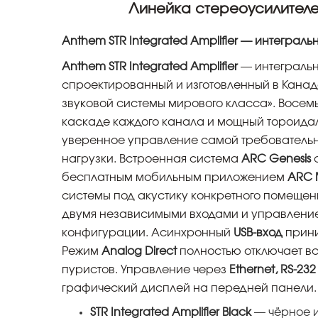
Линейка стереоусилителе
Anthem STR Integrated Amplifier — интеграл
Anthem STR Integrated Amplifier
— интегральн
спроектированный и изготовленный в Кана
звуковой системы мирового класса». Восем
каскаде каждого канала и мощный тороид
уверенное управление самой требовательн
нагрузки. Встроенная система
ARC Genesis
с
бесплатным мобильным приложением
ARC 
системы под акустику конкретного помещен
двумя независимыми входами и управление
конфигурации. Асинхронный
USB-вход
приним
Режим
Analog Direct
полностью отключает в
пуристов. Управление через
Ethernet, RS-232
графический дисплей на передней панели. 
STR Integrated Amplifier Black
— чёрное 