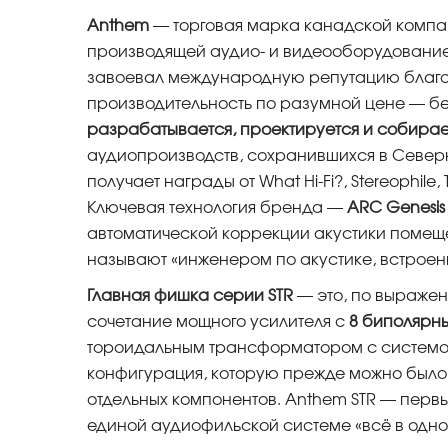
Anthem
— торговая марка канадской комп
производящей аудио- и видеооборудование
завоевал международную репутацию благо
производительность по разумной цене — бе
разрабатывается, проектируется и собирае
аудиопроизводств, сохранившихся в Север
получает награды от What Hi-Fi?, Stereophile
Ключевая технология бренда —
ARC Genesis
автоматической коррекции акустики помещ
называют «инженером по акустике, встроен
Главная фишка серии STR
— это, по выражен
сочетание мощного усилителя с
8 биполярн
тороидальным трансформатором с систем
конфигурация, которую прежде можно было 
отдельных компонентов. Anthem STR — перв
единой аудиофильской системе «всё в одно