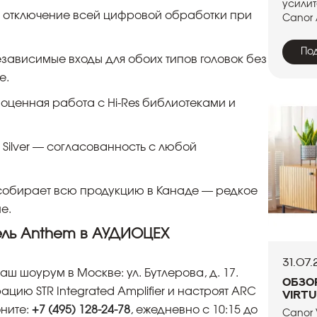
усилит
 отключение всей цифровой обработки при
Canor 
По
зависимые входы для обоих типов головок без
е.
оценная работа с Hi-Res библиотеками и
 Silver — согласованность с любой
собирает всю продукцию в Канаде — редкое
е.
ель Anthem в АУДИОЦЕХ
31.07
ш шоурум в Москве: ул. Бутлерова, д. 17.
Обзо
ию STR Integrated Amplifier и настроят ARC
Virtu
оните:
+7 (495) 128-24-78
, ежедневно с 10:15 до
Canor 