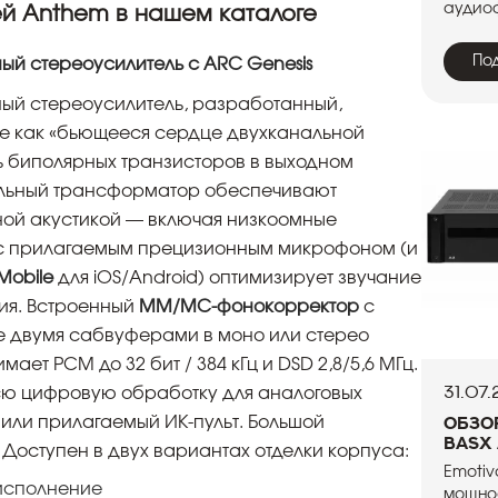
аудиоф
й Anthem в нашем каталоге
По
ьный стереоусилитель с ARC Genesis
ый стереоусилитель, разработанный,
де как «бьющееся сердце двухканальной
ь биполярных транзисторов в выходном
альный трансформатор обеспечивают
ой акустикой — включая низкоомные
 прилагаемым прецизионным микрофоном (и
Mobile
для iOS/Android) оптимизирует звучание
ия. Встроенный
MM/MC-фонокорректор
с
 двумя сабвуферами в моно или стерео
ает PCM до 32 бит / 384 кГц и DSD 2,8/5,6 МГц.
31.07
сю цифровую обработку для аналоговых
или прилагаемый ИК-пульт. Большой
Обзо
BasX
Доступен в двух вариантах отделки корпуса:
Emotiv
исполнение
мощнос