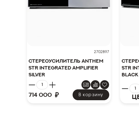
2702897
Стереоусилитель Anthem
Стере
STR Integrated Amplifier
STR In
silver
black
₽
714 000
В корзину
Ц