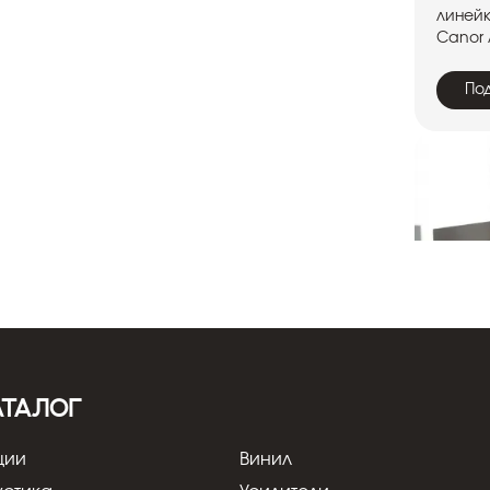
линейк
Canor 
По
АТАЛОГ
14.07
Audi
ции
Винил
Anniv
флаг