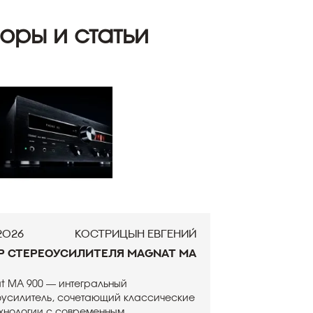
оры и статьи
.2026
Кострицын Евгений
р стереоусилителя Magnat MA
t MA 900 — интегральный
оусилитель, сочетающий классические
технологии с современным...