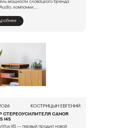
ель мощности словацкого бренда
Audio, компании,...
дробнее
.2026
Кострицын Евгений
р стереоусилителя Canor
s I4S
Virtus I4S — первый продукт новой