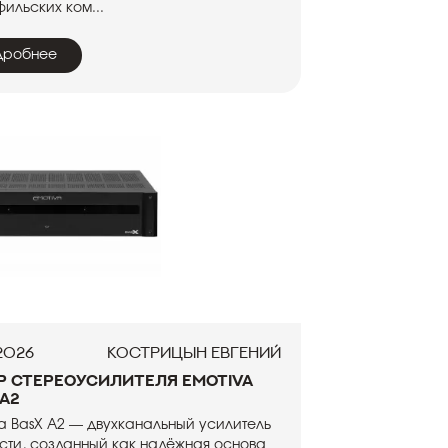
ильских ком...
дробнее
.2026
Кострицын Евгений
р стереоусилителя Emotiva
 A2
a BasX A2 — двухканальный усилитель
ти, созданный как надёжная основа