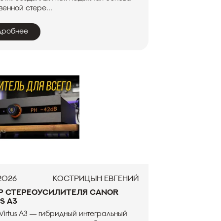
венной стере...
дробнее
.2026
Кострицын Евгений
р стереоусилителя Canor
s A3
Virtus A3 — гибридный интегральный