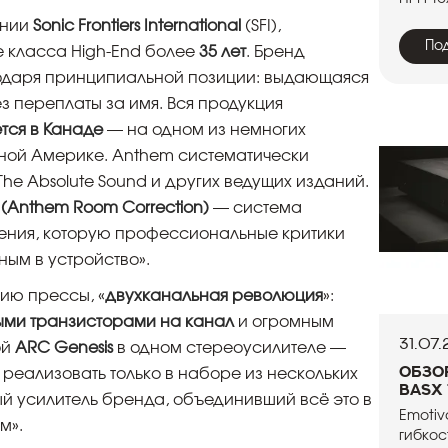
ании
Sonic Frontiers International
(SFI),
По
 класса High-End более
35 лет
. Бренд
даря принципиальной позиции: выдающаяся
з переплаты за имя. Вся продукция
тся в Канаде
— на одном из немногих
ной Америке. Anthem систематически
, The Absolute Sound и других ведущих изданий.
 (Anthem Room Correction)
— система
ения, которую профессиональные критики
ным в устройство».
ию прессы, «
двухканальная революция
»:
ыми транзисторами на канал
и огромным
31.07
ой
ARC Genesis
в одном стереоусилителе —
Обзо
реализовать только в наборе из нескольких
BasX
ый усилитель бренда, объединивший всё это в
Emotiv
м».
гибкос