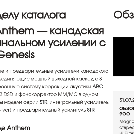
елу каталога
Обз
Anthem — канадская
анальном усилении с
enesis
ые и предварительные усилители канадского
бъединяющие мощный выходной каскад с 8
роенную систему коррекции акустики
ARC
ой DSD и фонокорректор MM/MC в одном
31.07
ны модели серии
STR
: интегральный усилитель
Обзо
Silver) и предварительный усилитель
STR
900
Magna
де Anthem
стере
Hi-Fi-