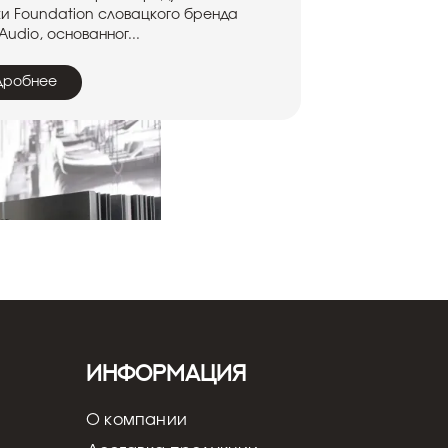
и Foundation словацкого бренда
Audio, основанног...
дробнее
Информация
.2026
Кострицын Евгений
o Analogue Maestro
О компании
ersary RR: обзор
манского усилителя