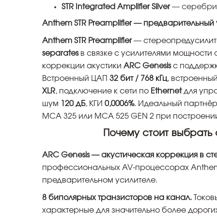
STR Integrated Amplifier Silver
— серебри
Anthem STR Preamplifier — предварительный 
Anthem STR Preamplifier
— стереопредусилите
separates
в связке с усилителями мощности
коррекции акустики
ARC Genesis
с поддержк
Встроенный ЦАП
32 бит / 768 кГц
, встроенны
XLR
, подключение к сети по
Ethernet
для упра
шум
120 дБ
, КГИ
0,0006%
. Идеальный партнёр
MCA 325 или MCA 525 GEN 2 при построени
Почему стоит выбрать
ARC Genesis — акустическая коррекция в ст
профессиональных AV-процессорах Anthem
предварительном усилителе.
8 биполярных транзисторов на канал.
Токовы
характерные для значительно более дороги