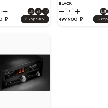
Black
₽
₽
0
499 900
В корзину
В ко