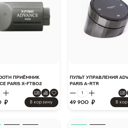
ooth приёмник
Пульт управления Ad
ce Paris X-FTB02
Paris A-RTR
₽
₽
0
49 900
В корзину
В ко