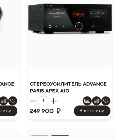
vance
Стереоусилитель Advance
Paris Apex A10
₽
249 900
рзину
В корзину