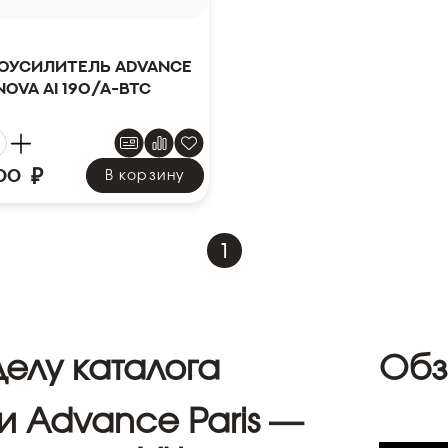
оусилитель Advance
Nova Ai 190/A-BTC
₽
00
В корзину
1
елу каталога
Обз
 Advance Paris —