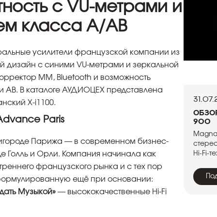
ность с VU-метрами и
м класса A/AB
гральные усилители французской компании из
 дизайн с синими VU-метрами и зеркальной
рректор MM, Bluetooth и возможность
и AB. В каталоге АУДИОЦЕХ представлена
31.07
анский X-i1100.
Обзо
dvance Paris
900
Magna
игороде Парижа — в современном бизнес-
стере
 Голль и Орли. Компания начинала как
Hi-Fi-
треннего французского рынка и с тех пор
По
формулированную ещё при основании:
адать Музыкой»
— высококачественные Hi-Fi