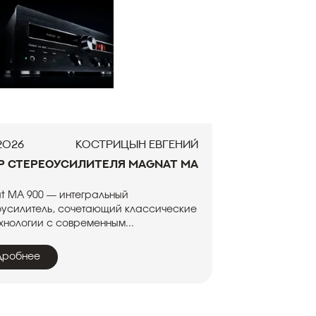
.2026
Кострицын Евгений
р стереоусилителя Magnat MA
t MA 900 — интегральный
оусилитель, сочетающий классические
технологии с современным...
дробнее