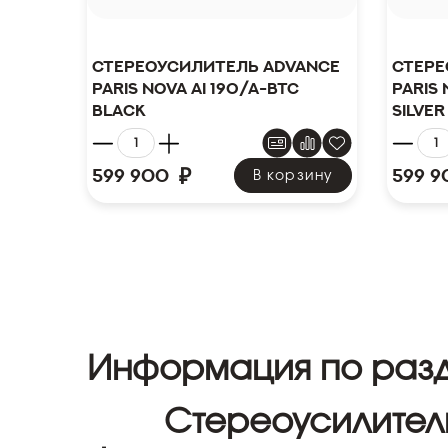
Стереоусилитель Advance
Стере
Paris Nova Ai 190/A-BTC
Paris 
Black
Silver
₽
599 900
599 9
В корзину
Информация по разд
Стереоусилители