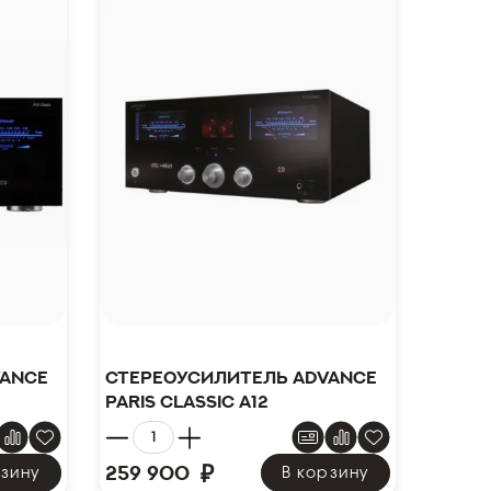
vance
Стереоусилитель Advance
Paris Classic A12
₽
259 900
рзину
В корзину