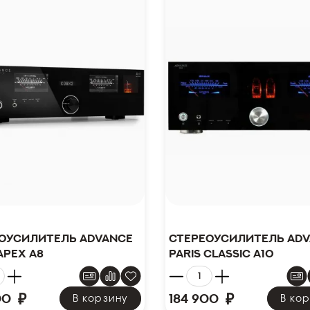
оусилитель Advance
Стереоусилитель Ad
Apex A8
Paris Classic A10
₽
₽
00
184 900
В корзину
В ко