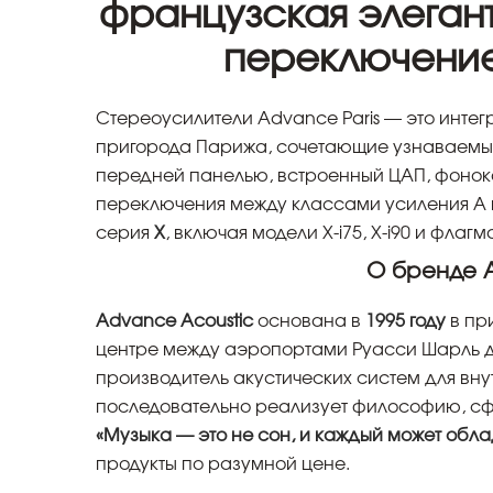
французская элегант
переключение
Стереоусилители Advance Paris — это инте
пригорода Парижа, сочетающие узнаваемый
передней панелью, встроенный ЦАП, фоноко
переключения между классами усиления A 
серия
X
, включая модели X-i75, X-i90 и флагм
О бренде A
Advance Acoustic
основана в
1995 году
в пр
центре между аэропортами Руасси Шарль де
производитель акустических систем для вну
последовательно реализует философию, с
«Музыка — это не сон, и каждый может обл
продукты по разумной цене.