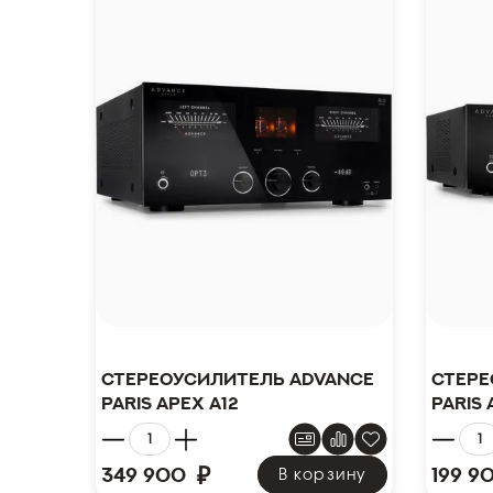
Стереоусилитель Advance
Стере
Paris Apex A12
Paris 
₽
349 900
199 9
В корзину