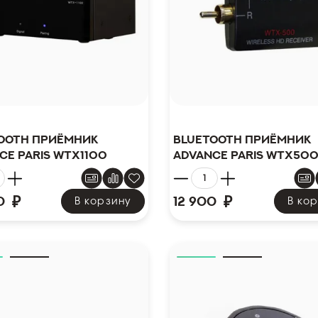
ooth приёмник
Bluetooth приёмник
ce Paris WTX1100
Advance Paris WTX50
₽
₽
0
12 900
В корзину
В ко