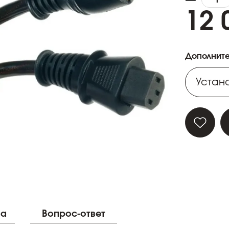
12 
Дополните
Устано
Устано
Устано
Устано
Устано
ва
Вопрос-ответ