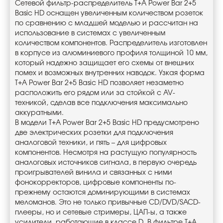
Сетевой фильтр-распределитель T+A Power Bar 2+5
Basic HD оснащен увеличенным количеством розеток
по сравнению с младшей моделью и рассчитан на
использование в системах с увеличенным
количеством компонентов. Распределитель изготовлен
в корпусе из алюминиевого профиля толщиной 10 мм,
который надежно защищает его схемы от внешних
помех и возможных внутренних наводок. Узкая форма
T+A Power Bar 2+5 Basic HD позволяет незаметно
расположить его рядом или за стойкой c AV-
техникой, сделав все подключения максимально
аккуратными.
В модели T+A Power Bar 2+5 Basic HD предусмотрено
две электрических розетки для подключения
аналоговой техники, и пять – для цифровых
компонентов. Несмотря на растущую популярность
аналоговых источников сигнала, в первую очередь
проигрывателей винила и связанных с ними
фонокорректоров, цифровые компоненты по-
прежнему остаются доминирующими в системах
меломанов. Это не только привычные CD/DVD/SACD-
плееры, но и сетевые стримеры, ЦАП-ы, а также
усилители, работающие в классе D. В фильтре T+A