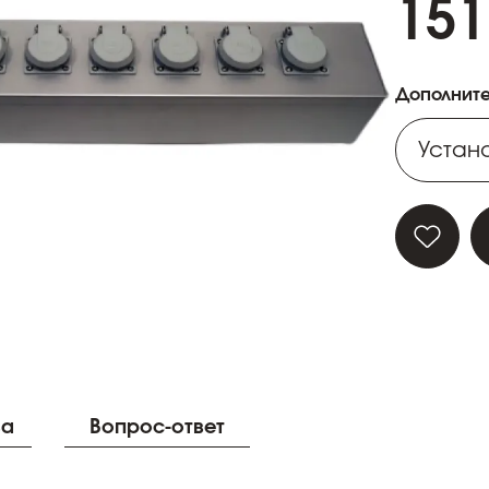
151
Дополните
Устано
Устано
Устано
Устано
Устано
ва
Вопрос-ответ