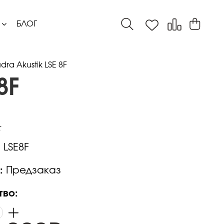
БЛОГ
ra Akustik LSE 8F
8F
:
LSE8F
:
Предзаказ
тво: