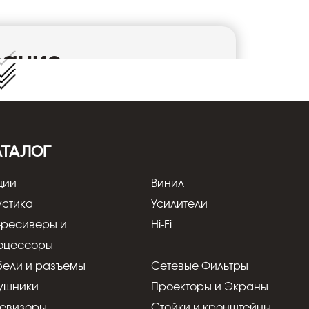
сание
вухкаскадным модулем фильтрации ВЧ)/.
ми антеннами для высокочастотных помех,
ефонами. Через электропитание
е частоты и помехи, которые генерируются
АТАЛОГ
онными источниками питания и
ти. Эти помехи в совокупности приводят к
ции
Винил
йствах вплоть до дефектов.
ия LS ECO Filter оснащен комплексом 16
устика
Усилители
 фильтром с широкой полосой и снабжает
-ресиверы и
Hi-Fi
 ВЧ-помех". Чрезвычайно хорошие значения
обеспечивают питание без потерь.
оцессоры
 аппаратуры c защитой от перенапряжения
бели и разъемы
Сетевые Фильтры
и типа Schuko F (16 А 230В) Стандарт DIN
ушники
Проекторы и Экраны
кг;
Габариты 500 * 200 *200 мм.
левизоры
Стойки и кронштейны