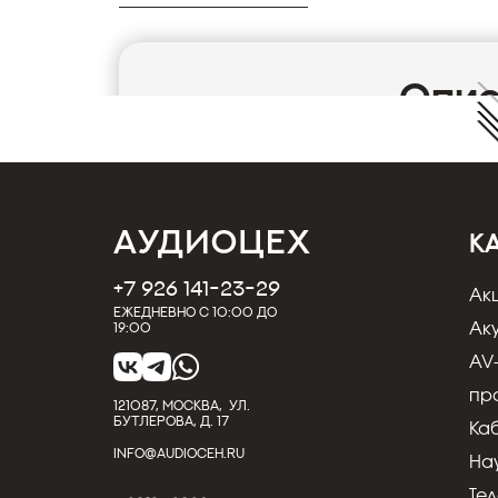
Опи
Cетевой фильтр Mudra Akustik LSE 8F
Распределитель питания LS ECO Filter (с д
Системы электропитания являются отличны
генерируемых, например, мобильными тел
передаются подключенные к линии тактовы
К
всеми видами бытовой техники, коммутаци
источниками энергосбережения в электросе
+7 926 141-23-29
Ак
техническим неисправностям во всех устро
Ежедневно с 10:00 до
Кроме того - серия распределителей питан
Ак
19:00
Амперным 2-х каскадным высокочастотным
AV
подключенные устройства током „чистым от
проводимости и высокая токовая нагрузка 
пр
121087, МОСКВА, УЛ.
Разветвитель электропитания для бытовой
БУТЛЕРОВА, Д. 17
Ка
до 250 V и с фильтрацией ВЧ помех 8 розетк
INFO@AUDIOCEH.RU
49440.
На
Корпус из алюминия;
Вес 3,5 
Те