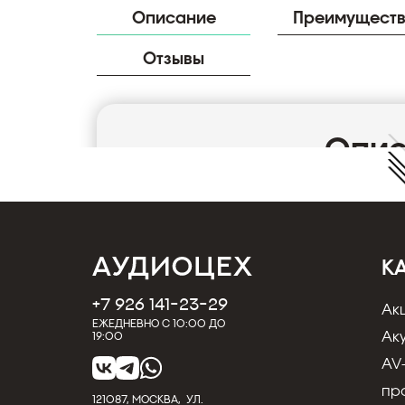
Описание
Преимущест
Отзывы
Опи
Компания MT-Power Electronics Limited, го
(Великобритания), специализируется на п
электронных AV-компонентов для инсталяци
акустических систем. Производство прохо
К
ведущих заводах мира, производящих проду
+7 926 141-23-29
брендов. Основными преимуществами комп
Ак
Ежедневно с 10:00 до
конкурентоспособным ценам, многочислен
Ак
19:00
производства продукции под конкретные т
AV
Страна производства: Великобритани
пр
121087, МОСКВА, УЛ.
Тип аудио кабеля: Сабвуферный