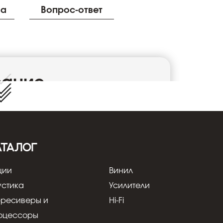
Устано
ва
Вопрос-ответ
сание
ловной офис которой находится в Лондоне
роизводстве и продаже высококачественных
й, кабельной продукции, а также
дит под контролем инженеров компании на
АТАЛОГ
кцию для известных в сфере Hi-Fi мировых
ании являются высокое качество по
ции
Винил
ные инновации и возможность
устика
Усилители
ребования заказчика.
-ресиверы и
Hi-Fi
я
оцессоры