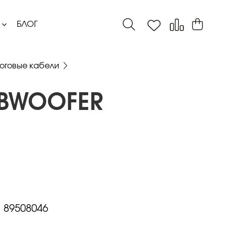
БЛОГ
оговые кабели
UBWOOFER
:
89508046