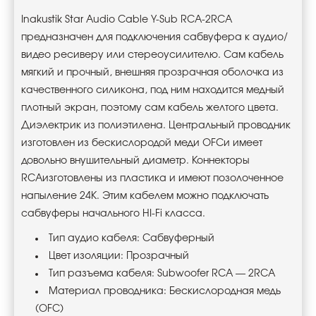
Inakustik Star Audio Cable Y-Sub RCA-2RCA
предназначен для подключения сабвуфера к аудио
/
видео ресиверу или стереоусилителю
.
Сам кабель
мягкий и прочный, внешняя прозрачная оболочка из
качественного силикона, под ним находится медный
плотный экран, поэтому сам кабель желтого цвета.
Диэлектрик из полиэтилена. Центральный проводник
изготовлен из бескислородой меди OFCи имеет
довольно внушительный диаметр. Коннекторы
RCAизготовлены из пластика и имеют позолоченное
напыление 24К. Этим кабелем можно подключать
сабвуферы начального HI-Fi класса.
Тип аудио кабеля: Сабвуферный
Цвет изоляции: Прозрачный
Тип разъема кабеля: Subwoofer RCA — 2RCA
Материал проводника: Беcкислородная медь
(OFC)