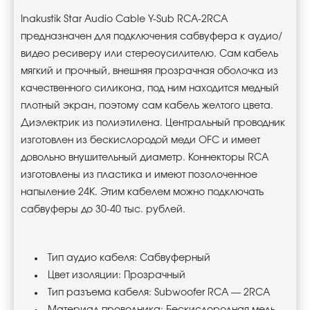
Inakustik Star Audio Cable Y-Sub RCA-2RCA
предназначен для подключения сабвуфера к аудио
/
видео ресиверу или стереоусилителю
.
Сам кабель
мягкий и прочный, внешняя прозрачная оболочка из
качественного силикона, под ним находится медный
плотный экран, поэтому сам кабель желтого цвета.
Диэлектрик из полиэтилена. Центральный проводник
изготовлен из бескислородой меди OFC и имеет
довольно внушительный диаметр. Коннекторы RCA
изготовлены из пластика и имеют позолоченное
напыление 24К. Этим кабелем можно подключать
сабвуферы до 30-40 тыс. рублей.
Тип аудио кабеля: Сабвуферный
Цвет изоляции: Прозрачный
Тип разъема кабеля: Subwoofer RCA — 2RCA
Материал проводника: Беcкислородная медь