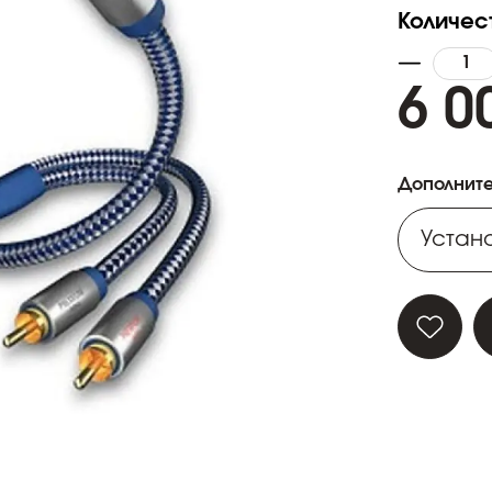
Количес
6 0
Дополните
Устано
Устано
Устано
Устано
Устано