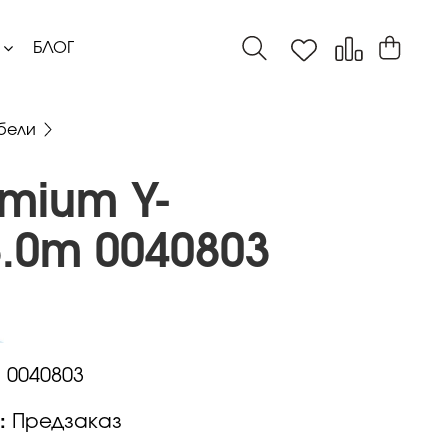
БЛОГ
бели
mium Y-
.0m 0040803
:
0040803
:
Предзаказ