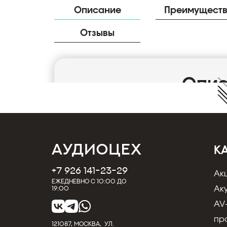
Описание
Преимущест
Отзывы
Опи
Использование современных материалов и
Inakustik добиться высокой точности перед
сделаны провода, обладает низким элект
кабелей Inakustik имеют золотое или род
К
контакт и защиту от коррозии. Среди моде
+7 926 141-23-29
вихревых токов Фуко. Именно такие кабели
Ак
Ежедневно с 10:00 до
аппаратуру Hi-End класса.
Ак
19:00
Страна производства: Германия
AV
Тип аудио кабеля: Сабвуферный
пр
121087, МОСКВА, УЛ.
Цвет изоляции: Цветной