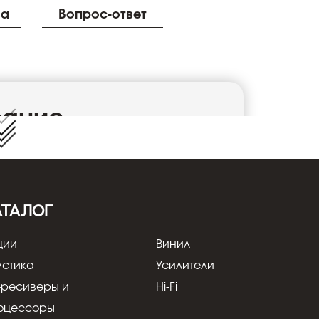
ва
Вопрос-ответ
сание
 качество межблочных кабелей позволило
ачи звука. Бескислородная мель, из которой
рическим сопротивлением. Разъемы
иевое покрытие, обеспечивающее надежный
АТАЛОГ
лей представлены провода с защитой от
 рекомендованы для установки на
ции
Винил
устика
Усилители
-ресиверы и
Hi-Fi
оцессоры