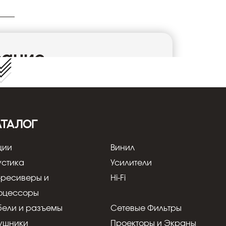
сание
RT3FCT-B XLR mini
АТАЛОГ
ции
Винил
устика
Усилители
-ресиверы и
Hi-Fi
оцессоры
0 мм
бели и разъемы
Сетевые Фильтры
)
ушники
Проекторы и Экраны