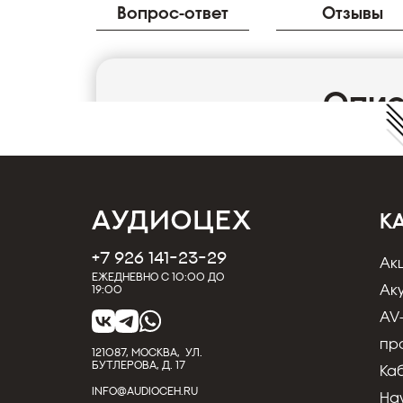
Вопрос-ответ
Отзывы
Опи
Характеристики разъема Rean 
Производитель: REAN
Пол: мама
Артикул: RT3FCT-B
К
Количество контактов: 3
+7 926 141-23-29
Серия: TINY xlr Cable Connectors
Ак
Ежедневно с 10:00 до
Тип разъёма: XLR mini
Ак
19:00
Установка: кабельный
AV
Способ крепления проводника: пайка
пр
Диаметр совместимого кабеля, мм: 2,0 - 4,
121087, МОСКВА, УЛ.
БУТЛЕРОВА, Д. 17
Материал контактов:Бронза (CuSn6)
Ка
INFO@AUDIOCEH.RU
Материал корпуса: Сплав цинка (ZnAl4Cu1
На