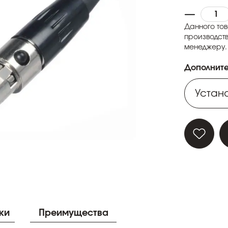
Данного тов
производств
менеджеру.
Дополните
Устано
Устано
Устано
Устано
Устано
ки
Преимущества