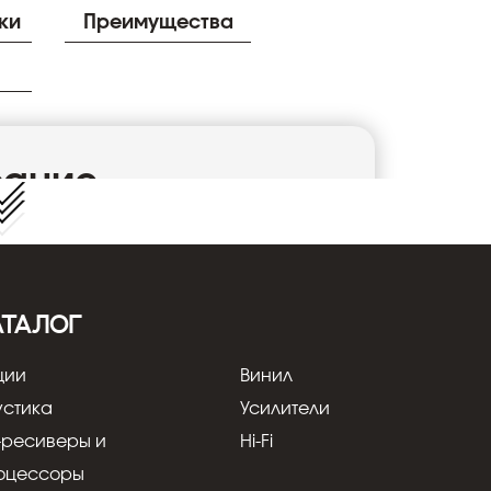
ки
Преимущества
сание
нтактный (стерео) <штекер/папа>,
такты - покрытие никель, под обжим, на
АТАЛОГ
ции
Винил
устика
Усилители
-ресиверы и
Hi-Fi
оцессоры