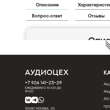
Описание
Характеристи
Вопрос-ответ
Отзывы
Опи
Кабельный разъем mini Jack 3.5 мм, 3-х ко
металлический никелированный корпус, кон
кабель диаметром до 6.0 мм
К
Производитель: REAN
Стерео/моно: Стерео
+7 926 141-23-29
Ак
Пол: папа
Ежедневно с 10:00 до
Артикул:NYS231L
Ак
19:00
Количество контактов: 3
AV
Количество полюсов: 3
пр
121087, МОСКВА, УЛ.
Тип разъёма: Plugs 3.5 мм