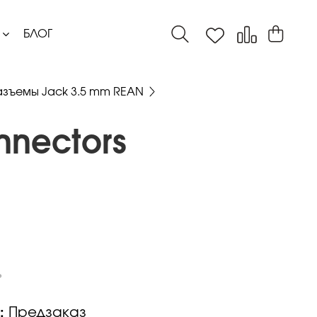
БЛОГ
азъемы Jack 3.5 mm REAN
nnectors
:
Предзаказ