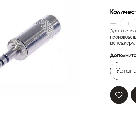
Количес
Данного тов
производств
менеджеру.
Дополните
Устано
Устано
Устано
Устано
Устано