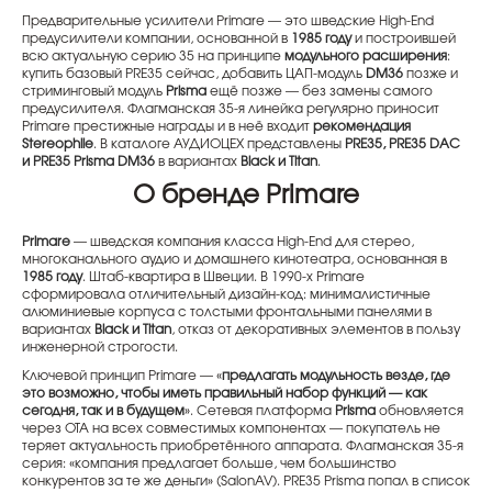
Предварительные усилители Primare — это шведские High-End
предусилители компании, основанной в
1985 году
и построившей
всю актуальную серию 35 на принципе
модульного расширения
:
купить базовый PRE35 сейчас, добавить ЦАП-модуль
DM36
позже и
стриминговый модуль
Prisma
ещё позже — без замены самого
предусилителя. Флагманская 35-я линейка регулярно приносит
Primare престижные награды и в неё входит
рекомендация
Stereophile
. В каталоге АУДИОЦЕХ представлены
PRE35, PRE35 DAC
и PRE35 Prisma DM36
в вариантах
Black и Titan
.
О бренде Primare
Primare
— шведская компания класса High-End для стерео,
многоканального аудио и домашнего кинотеатра, основанная в
1985 году
. Штаб-квартира в Швеции. В 1990-х Primare
сформировала отличительный дизайн-код: минималистичные
алюминиевые корпуса с толстыми фронтальными панелями в
вариантах
Black и Titan
, отказ от декоративных элементов в пользу
инженерной строгости.
Ключевой принцип Primare — «
предлагать модульность везде, где
это возможно, чтобы иметь правильный набор функций — как
сегодня, так и в будущем
». Сетевая платформа
Prisma
обновляется
через OTA на всех совместимых компонентах — покупатель не
теряет актуальность приобретённого аппарата. Флагманская 35-я
серия: «компания предлагает больше, чем большинство
конкурентов за те же деньги» (SalonAV). PRE35 Prisma попал в список