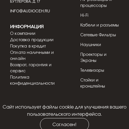
БУТЛЕРОВА, Д. 17
лабораториях AIRTECH на ...
процессоры
INFO@AUDIOCEH.RU
Подробнее
Hi-Fi
Кабели и разъемы
Информация
О компании
Сетевые Фильтры
Доставка продукции
Наушники
Покупка в кредит
Оплата наличными и
Проекторы и
онлайн
Экраны
Возврат, гарантия и
Телевизоры
сервис
Политика
Стойки и
конфиденциальности
кронштейны
14.07.2026
Кострицын Евгений
Cайт использует файлы cookie для улучшения вашего
Myryad E400: обзор интегрального
© 2018 - 2026
усилителя
пользовательского интерфейса.
Myryad E400 — кульминация 30-летия
Согласен!
британского бренда и, по заявлению