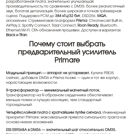
разработанная плата, значительно улучшающая
производительность по сравнению с DM35: более реалистичный
звук, богатая детализация, более широкая и точная трёхмерная
сцена. Поддержка PCM до
384 кГц/32 бит
, DSD256,
MQA
,
апскейлинг. Стриминговая платформа
Prisma
: Chromecast Built-in,
AirPlay 2, Spotify Connect, Tidal Connect,
Roon Ready
, Bluetooth,
Ethernet/Wi-Fi. OTA-обновления прошивки. Доступен в вариантах
Black и Titan
.
Почему стоит выбрать
предварительный усилитель
Primare
Модульный принцип — аппарат не устаревает.
Купите PRE35
сейчас, добавьте DM36 и Prisma позже — один и тот же корпус,
нарастающие возможности.
R-трансформатор — минимальный магнитный поток.
Трансформатор на R-образном сердечнике обеспечивает
меньше помех и лучшую изоляцию, чем стандартный
тороидальный.
Четырёхслойная плата с кратчайшим путём сигнала.
Инженерный
приоритет Primare: максимальная прямота сигнального тракта как
основа низких искажений.
ESS ES9068A в DM36 — значительный шаг относительно DM35.