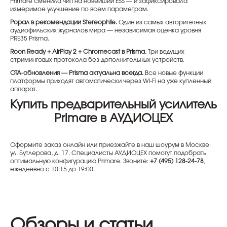
Primare сменила чип на новейший ESS — и зафиксировала
измеримое улучшение по всем параметрам.
Popал в рекомендации Stereophile.
Один из самых авторитетных
аудиофильских журналов мира — независимая оценка уровня
PRE35 Prisma.
Roon Ready + AirPlay 2 + Chromecast в Prisma.
Три ведущих
стриминговых протокола без дополнительных устройств.
OTA-обновления — Prisma актуальна всегда.
Все новые функции
платформы приходят автоматически через Wi-Fi на уже купленный
аппарат.
Купить предварительный усилитель
Primare в АУДИОЦЕХ
Оформите заказ онлайн или приезжайте в наш шоурум в Москве:
ул. Бутлерова, д. 17. Специалисты АУДИОЦЕХ помогут подобрать
оптимальную конфигурацию Primare. Звоните:
+7 (495) 128-24-78
,
ежедневно с 10:15 до 19:00.
Обзоры и статьи