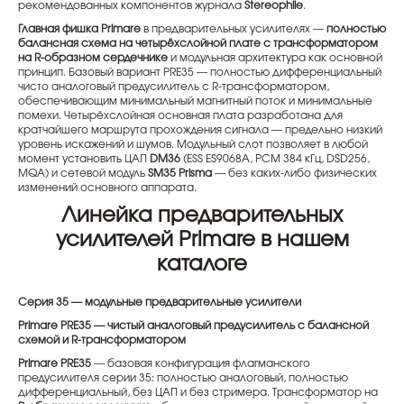
рекомендованных компонентов журнала
Stereophile
.
Главная фишка Primare
в предварительных усилителях —
полностью
балансная схема на четырёхслойной плате с трансформатором
на R-образном сердечнике
и модульная архитектура как основной
принцип. Базовый вариант PRE35 — полностью дифференциальный
чисто аналоговый предусилитель с R-трансформатором,
обеспечивающим минимальный магнитный поток и минимальные
помехи. Четырёхслойная основная плата разработана для
кратчайшего маршрута прохождения сигнала — предельно низкий
уровень искажений и шумов. Модульный слот позволяет в любой
момент установить ЦАП
DM36
(ESS ES9068A, PCM 384 кГц, DSD256,
MQA) и сетевой модуль
SM35 Prisma
— без каких-либо физических
изменений основного аппарата.
Линейка предварительных
усилителей Primare в нашем
каталоге
Серия 35 — модульные предварительные усилители
Primare PRE35 — чистый аналоговый предусилитель с балансной
схемой и R-трансформатором
Primare PRE35
— базовая конфигурация флагманского
предусилителя серии 35: полностью аналоговый, полностью
дифференциальный, без ЦАП и без стримера. Трансформатор на