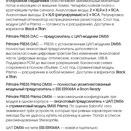
R-образном сердечнике
обеспечивает минимальный магнитный
поток и изоляцию от внешних помех. Четырёхслойная плата с
кратчайшим путём сигнала. Аналоговые входы:
2 × XLR и 3 × RCA
.
Аналоговые выходы:
2 × XLR (регулируемые) и 2 × RCA
. Регулировка:
лестничный аттенюатор на прецизионных резисторах. Слот под
модули ЦАП и Prisma — готовность к расширению. Доступен в
вариантах
Black и Titan
.
Primare PRE35 DAC — предусилитель с ЦАП-модулем DM35
Primare PRE35 DAC
— PRE35 с установленным ЦАП-модулем
DM35
:
полностью аналоговый предусилитель дополняется
высококлассным цифровым трактом без изменения аналоговой
части. Цифровые входы: оптические, коаксиальные, USB-B.
Поддержка PCM до высоких разрешений. Балансная схема
сохранена в полном объёме. Слот под стриминговый модуль
Prisma — расширение в любой момент. Доступен в вариантах
Black
и Titan
.
Primare PRE35 Prisma DM36 — полностью укомплектованный
модульный предусилитель с ESS ES9068A и Roon Ready
Primare PRE35 Prisma DM36
— максимальная конфигурация: три
модуля в одном корпусе —
аналоговый предусилитель + ЦАП DM36
+ стриминговый модуль SM35 Prisma
. По оценке SalonAV: «это
эквивалент трёх устройств, которые при равных характеристиках
никогда бы не удалось купить на разницу в цене». Попал в список
рекомендованных Stereophile.
ЦАП
DM36
на чипе
ESS ES9068A
— новая и тщательно