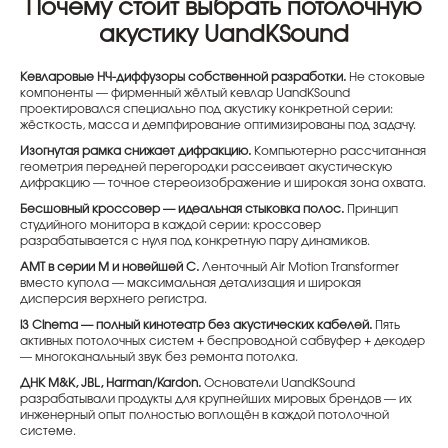
Почему стоит выбрать потолочную
акустику UandKSound
Кевларовые НЧ-диффузоры собственной разработки.
Не стоковые
компоненты — фирменный жёлтый кевлар UandKSound
проектировался специально под акустику конкретной серии:
жёсткость, масса и демпфирование оптимизированы под задачу.
Изогнутая рамка снижает дифракцию.
Компьютерно рассчитанная
геометрия передней перегородки рассеивает акустическую
дифракцию — точное стереоизображение и широкая зона охвата.
Бесшовный кроссовер — идеальная стыковка полос.
Принцип
студийного монитора в каждой серии: кроссовер
разрабатывается с нуля под конкретную пару динамиков.
AMT в серии M и новейшей C.
Ленточный Air Motion Transformer
вместо купола — максимальная детализация и широкая
дисперсия верхнего регистра.
i3 Cinema — полный кинотеатр без акустических кабелей.
Пять
активных потолочных систем + беспроводной сабвуфер + декодер
— многоканальный звук без ремонта потолка.
ДНК M&K, JBL, Harman/Kardon.
Основатели UandKSound
разрабатывали продукты для крупнейших мировых брендов — их
инженерный опыт полностью воплощён в каждой потолочной
системе.