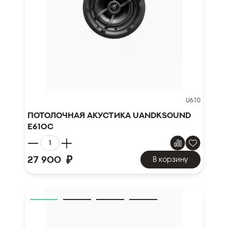
U610
Потолочная акустика UandKSound
E610C
₽
27 900
В корзину