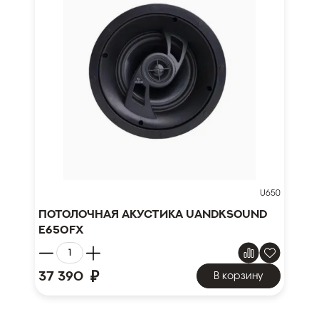
U650
Потолочная акустика UandKSound
E650FX
₽
37 390
В корзину