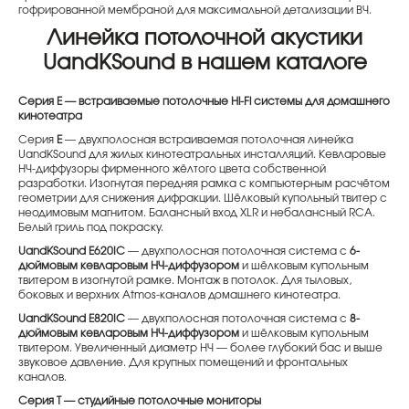
гофрированной мембраной для максимальной детализации ВЧ.
Линейка потолочной акустики
UandKSound в нашем каталоге
Серия E — встраиваемые потолочные Hi-Fi системы для домашнего
кинотеатра
Серия
E
— двухполосная встраиваемая потолочная линейка
UandKSound для жилых кинотеатральных инсталляций. Кевларовые
НЧ-диффузоры фирменного жёлтого цвета собственной
разработки. Изогнутая передняя рамка с компьютерным расчётом
геометрии для снижения дифракции. Шёлковый купольный твитер с
неодимовым магнитом. Балансный вход XLR и небалансный RCA.
Белый гриль под покраску.
UandKSound E620IC
— двухполосная потолочная система с
6-
дюймовым кевларовым НЧ-диффузором
и шёлковым купольным
твитером в изогнутой рамке. Монтаж в потолок. Для тыловых,
боковых и верхних Atmos-каналов домашнего кинотеатра.
UandKSound E820IC
— двухполосная потолочная система с
8-
дюймовым кевларовым НЧ-диффузором
и шёлковым купольным
твитером. Увеличенный диаметр НЧ — более глубокий бас и выше
звуковое давление. Для крупных помещений и фронтальных
каналов.
Серия T — студийные потолочные мониторы