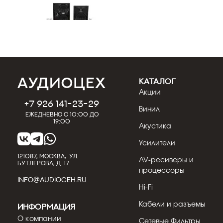
КАТАЛОГ
Акции
31.05.2022
Кострицын Евгений
+7 926 141-23-29
Винил
Встраиваемая акустика Installer
Ежедневно с 10:00 до
Series ™ от Martin Logan
19:00
Акустика
Installer Series™ Installer Series ™ от MartinLogan
Усилители
- это начальная линейка встраиваемых
акустическ...
121087, МОСКВА, УЛ.
AV-ресиверы и
БУТЛЕРОВА, Д. 17
процессоры
Подробнее
INFO@AUDIOCEH.RU
Hi-Fi
Кабели и разъемы
Информация
О компании
Сетевые Фильтры