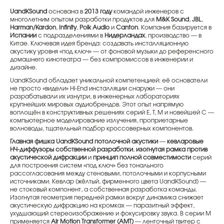
UandKSound
основана в
2013 году
командой инженеров с
многолетним опытом разработки продуктов для
M&K Sound
,
JBL
,
Harman/Kardon
,
Infinity
,
Polk Audio
и
Canton
. Компания базируется в
Испании
с подразделениями в
Нидерландах
, производство — в
Китае. Ключевая идея бренда: создавать инсталляционную
акустику уровня «под ключ» — от фоновой музыки до референсного
домашнего кинотеатра — без компромиссов в инженерии и
дизайне.
UandKSound обладает уникальной компетенцией: её основатели
не просто «видели» Hi-End инсталляции снаружи — они
разрабатывали их изнутри, в инженерных лабораториях
крупнейших мировых аудиобрендов. Этот опыт напрямую
воплощён в конструктивных решениях серий E, T, M и новейшей C —
компьютерное моделирование излучения, проприетарные
волноводы, тщательный подбор кроссоверных компонентов.
Главная фишка UandKSound потолочной акустики
—
кевларовые
НЧ-диффузоры собственной разработки
,
изогнутая рамка против
акустической дифракции
и
принцип полной совместимости
серий
для построения систем «под ключ» без тонального
рассогласования между стеновыми, потолочными и корпусными
источниками. Кевлар (жёлтый, фирменного цвета UandKSound) —
не стоковый компонент, а собственная разработка команды.
Изогнутая геометрия передней рамки вокруг динамика снижает
акустическую дифракцию на кромках — паразитный эффект,
ухудшающий стереоизображение и фокусировку звука. В серии M
применяется
Air Motion Transformer (AMT)
— ленточный твитер с