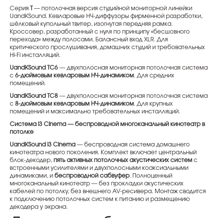
Серия
T
— потолочная версия студийной мониторной линейки
UandKSound. Кевларовые НЧ-диффузоры фирменной разработки,
шёлковый купольный твитер, изогнутая передняя рамка.
Кроссовер, разработанный с нуля по принципу «бесшовного
перехода» между полосами. Балансный вход XLR. Для
критического прослушивания, домашних студий и требовательных
Hi-Fi инсталляций.
UandKSound TC6
— двухполосная мониторная потолочная система
с
6-дюймовым кевларовым НЧ-динамиком
. Для средних
помещений.
UandKSound TC8
— двухполосная мониторная потолочная система
с
8-дюймовым кевларовым НЧ-динамиком
. Для крупных
помещений и максимально требовательных инсталляций.
Система i3 Cinema — беспроводной многоканальный кинотеатр в
потолке
UandKSound i3 Cinema
— беспроводная система домашнего
кинотеатра нового поколения. Комплект включает центральный
блок-декодер,
пять активных потолочных акустических систем
с
встроенными усилителями и двухполосными коаксиальными
динамиками, и
беспроводной сабвуфер
. Полноценный
многоканальный кинотеатр — без прокладки акустических
кабелей по потолку, без внешнего AV-ресивера. Монтаж сводится
к подключению потолочных систем к питанию и размещению
декодера у экрана.