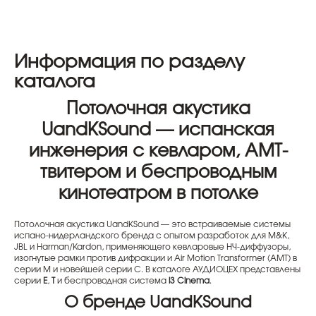
Информация по разделу
каталога
Потолочная акустика
UandKSound — испанская
инженерия с кевларом, AMT-
твитером и беспроводным
кинотеатром в потолке
Потолочная акустика UandKSound — это встраиваемые системы
испано-нидерландского бренда с опытом разработок для M&K,
JBL и Harman/Kardon, применяющего кевларовые НЧ-диффузоры,
изогнутые рамки против дифракции и Air Motion Transformer (AMT) в
серии M и новейшей серии C. В каталоге АУДИОЦЕХ представлены
серии
E
,
T
и беспроводная система
i3 Cinema
.
О бренде UandKSound