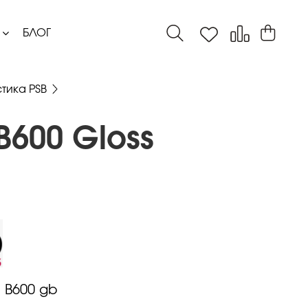
БЛОГ
тика PSB
B600 Gloss
:
B600 gb