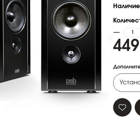
Наличие
Количес
449
Дополните
Устано
Устано
Устано
Устано