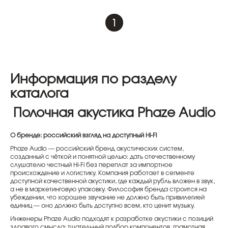
1
Информация по разделу
каталога
Полочная акустика Phaze Audio
О бренде: российский взгляд на доступный Hi-Fi
Phaze Audio — российский бренд акустических систем,
созданный с чёткой и понятной целью: дать отечественному
слушателю честный Hi-Fi без переплат за импортное
происхождение и логистику. Компания работает в сегменте
доступной качественной акустики, где каждый рубль вложен в звук,
а не в маркетинговую упаковку. Философия бренда строится на
убеждении, что хорошее звучание не должно быть привилегией
единиц — оно должно быть доступно всем, кто ценит музыку.
Инженеры Phaze Audio подходят к разработке акустики с позиций
здравого смысла: тщательный подбор компонентов, грамотная