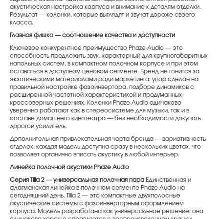
акустическая настройка корпуса и внимание к деталям отделки.
Результат — колонки, которые выглядят и звучат дороже своего
класса.
Главная фишка — соотношение качества и доступности
Ключевое конкурентное преимущество Phaze Audio — это
способность предложить звук, характерный для крупногабаритных
напольных систем, в компактном полочном корпусе и при этом
оставаться в доступном ценовом сегменте. Бренд не гонится за
экзотическими материалами ради маркетинга: упор сделан на
правильной настройке фазоинвертора, подборе динамиков с
расширенной частотной характеристикой и продуманных
кроссоверных решениях. Колонки Phaze Audio одинаково
уверенно работают как в стереосистеме для музыки, так и в
составе домашнего кинотеатра — без необходимости докупать
дорогой усилитель.
Дополнительная привлекательная черта бренда — вариативность
отделок: каждая модель доступна сразу в нескольких цветах, что
позволяет органично вписать акустику в любой интерьер.
Линейка полочной акустики Phaze Audio
Серия Tilia 2 — универсальная полочная пара
Единственная и
флагманская линейка в полочном сегменте Phaze Audio на
сегодняшний день. Tilia 2 — это компактные двухполосные
акустические системы с фазоинверторным оформлением
корпуса. Модель разработана как универсальное решение: она