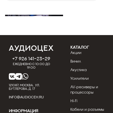
КАТАЛОГ
Акции
+7 926 141-23-29
Винил
Ежедневно с 10:00 до
14.07.2026
Кострицын Евгений
19:00
Акустика
Acoustic Energy AE300²: обзор
полочной акустики с технологией
Усилители
RSC
121087, МОСКВА, УЛ.
AV-ресиверы и
БУТЛЕРОВА, Д. 17
Acoustic Energy AE300² — полочная модель
процессоры
обновлённой линейки 300², представленной
INFO@AUDIOCEH.RU
компанией в 2025 г...
Hi-Fi
Кабели и разъемы
Информация
Подробнее