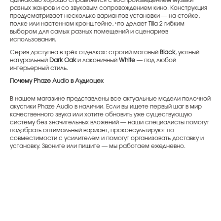
одинаково хорошо справляется с воспроизведением музыки
разных жанров и со звуковым сопровождением кино. Конструкция
предусматривает несколько вариантов установки — на стойке,
полке или настенном кронштейне, что делает Tilia 2 гибким
выбором для самых разных помещений и сценариев
использования.
Серия доступна в трёх отделках: строгий матовый
Black
, уютный
натуральный
Dark Oak
и лаконичный
White
— под любой
интерьерный стиль.
Почему Phaze Audio в Аудиоцех
В нашем магазине представлены все актуальные модели полочной
акустики Phaze Audio в наличии. Если вы ищете первый шаг в мир
качественного звука или хотите обновить уже существующую
систему без значительных вложений — наши специалисты помогут
подобрать оптимальный вариант, проконсультируют по
совместимости с усилителем и помогут организовать доставку и
установку. Звоните или пишите — мы работаем ежедневно.