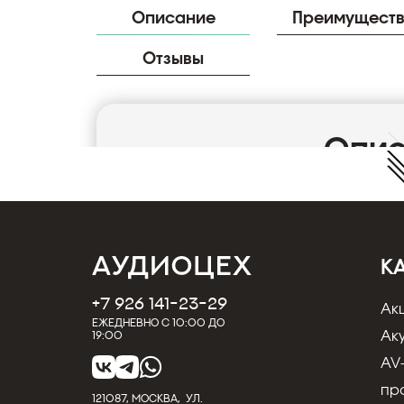
Описание
Преимущест
Отзывы
Опи
Подвесная акустика NewTec CONO cubo 50
Колонку Cono cubo можно закрепить непос
строгий «кубический» дизайн корпуса из 
алюминия (Cono Cubo S) или из армирова
(Cono Cubo 50, V, M). Компактные габариты 
К
110 мм (Cono Cubo 50, V, M) – делают мо
решением, дополняющим оформление пото
+7 926 141-23-29
Ак
Особенно хорошо брутальная форма корпу
Ежедневно с 10:00 до
Cubo также можно разместить на стене.
Ак
19:00
ТЕХНИЧЕСКИЕ ХАРАКТЕРИСТИКИ
AV
Тип Полный диапазон 360°
пр
Номинальная мощность 50 Вт / 90 Вт
121087, МОСКВА, УЛ.