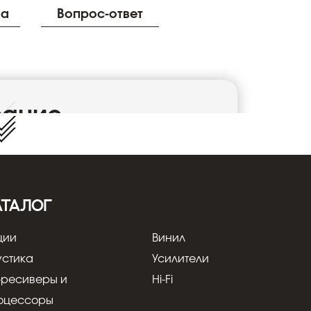
ва
Вопрос-ответ
Устано
сание
 Black
редственно на потолке. Модель отличает
высококачественного анодированного
нного углеродным волокном пластика
– 105 мм x 105 мм (Cono Cubo S) и 110 мм x
АТАЛОГ
дели серии Cono Cubo удобным мощным
лка собственным особым дизайном.
ции
Винил
са смотрится на бетонных потолках. Cono
устика
Усилители
-ресиверы и
Hi-Fi
оцессоры