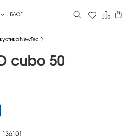
БЛОГ
кустика NewTec
O cubo 50
:
136101