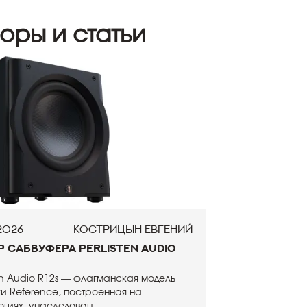
оры и статьи
.2026
Кострицын Евгений
р сабвуфера Perlisten Audio
ten Audio R12s — флагманская модель
и Reference, построенная на
огиях, унаследован...